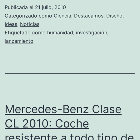
solar
Publicada el
21 julio, 2010
pudo
Categorizado como
Ciencia
,
Destacamos
,
Diseño
,
impulsar
Ideas
,
Noticias
Etiquetado como
humanidad
,
investigación
,
un
lanzamiento
avión
Mercedes-Benz Clase
CL 2010: Coche
resistente a todo tipo de