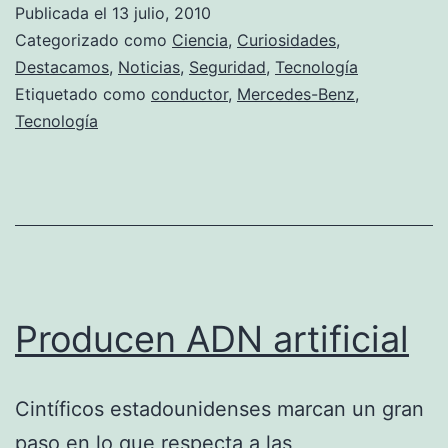
Publicada el
13 julio, 2010
CL
Categorizado como
Ciencia
,
Curiosidades
,
2010:
Destacamos
,
Noticias
,
Seguridad
,
Tecnología
Etiquetado como
conductor
,
Mercedes-Benz
,
Coche
Tecnología
resistent
a
todo
tipo
de
golpes
Producen ADN artificial
Cintíficos estadounidenses marcan un gran
paso en lo que respecta a las