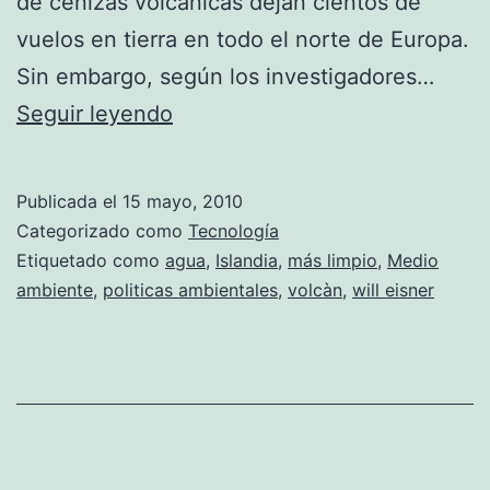
de cenizas volcánicas dejan cientos de
vuelos en tierra en todo el norte de Europa.
Sin embargo, según los investigadores…
Los
Seguir leyendo
países
más
Publicada el
15 mayo, 2010
limpios
Categorizado como
Tecnología
del
Etiquetado como
agua
,
Islandia
,
más limpio
,
Medio
ambiente
,
politicas ambientales
,
volcàn
,
will eisner
mundo