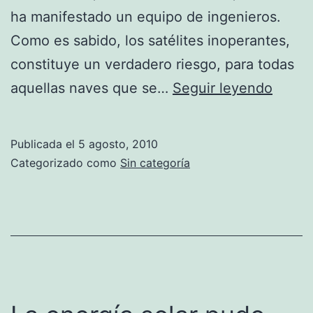
ha manifestado un equipo de ingenieros.
Como es sabido, los satélites inoperantes,
constituye un verdadero riesgo, para todas
Globo
aquellas naves que se…
Seguir leyendo
gigant
cread
Publicada el
5 agosto, 2010
para
Categorizado como
Sin categoría
limpia
la
basur
del
espac