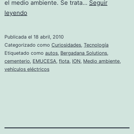
el medio ambiente. Se trata…
Seguir
Sin
leyendo
polución
en
Publicada el
18 abril, 2010
el
Categorizado como
Curiosidades
,
Tecnología
cementerio
Etiquetado como
autos
,
Bergadana Solutions
,
cementerio
,
EMUCESA
,
flota
,
ION
,
Medio ambiente
,
de
vehículos eléctricos
Granada