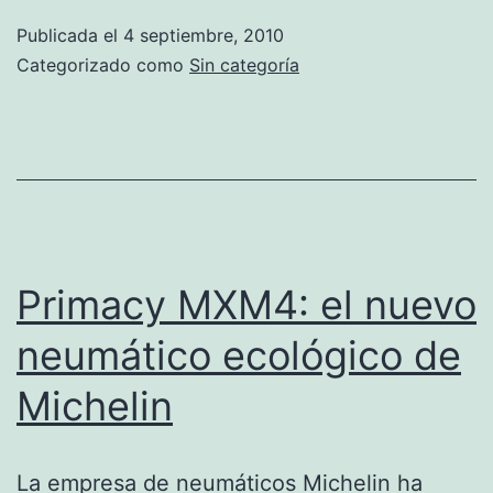
más
Publicada el
4 septiembre, 2010
poderoso
Categorizado como
Sin categoría
de
la
NASA
ha
ensayado
exitosamente
Primacy MXM4: el nuevo
neumático ecológico de
Michelin
La empresa de neumáticos Michelin ha