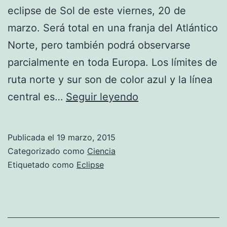
eclipse de Sol de este viernes, 20 de
marzo. Será total en una franja del Atlántico
Norte, pero también podrá observarse
parcialmente en toda Europa. Los límites de
ruta norte y sur son de color azul y la línea
Mapa
central es…
Seguir leyendo
interactivo
de
Publicada el
19 marzo, 2015
Google
Categorizado como
Ciencia
para
Etiquetado como
Eclipse
seguir
el
eclipse