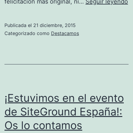
Fe
felicitación más original, ni…
Seguir leyendo
N
c
Publicada el
21 diciembre, 2015
m
Categorizado como
Destacamos
es
¡Estuvimos en el evento
de SiteGround España!:
Os lo contamos