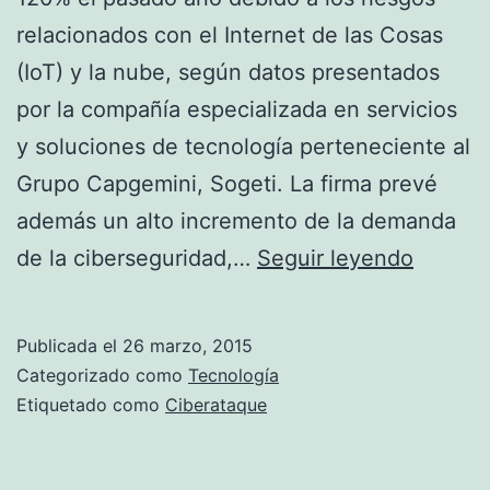
relacionados con el Internet de las Cosas
(IoT) y la nube, según datos presentados
por la compañía especializada en servicios
y soluciones de tecnología perteneciente al
Grupo Capgemini, Sogeti. La firma prevé
además un alto incremento de la demanda
¡Manos
de la ciberseguridad,…
Seguir leyendo
arriba,
esto
Publicada el
26 marzo, 2015
es
Categorizado como
Tecnología
un
Etiquetado como
Ciberataque
ciberat