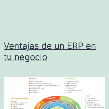
SiteGround
España!:
Os
lo
contamos
Ventajas de un ERP en
tu negocio