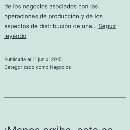
de los negocios asociados con las
operaciones de producción y de los
aspectos de distribución de una…
Seguir
Ventajas
leyendo
de
un
Publicada el
11 junio, 2015
ERP
Categorizado como
Negocios
en
tu
negocio