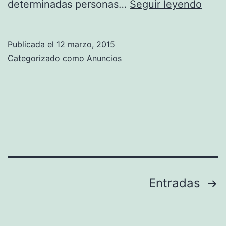
Toda
determinadas personas…
Seguir leyendo
la
info
Publicada el
12 marzo, 2015
de
Categorizado como
Anuncios
los
#Pre
#Haz
Paginación
Entradas
de