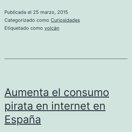
acabó
Publicada el
25 marzo, 2015
con
Categorizado como
Curiosidades
los
Etiquetado como
volcàn
neandertales
(o
no)
Aumenta el consumo
pirata en internet en
España