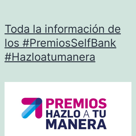
solar
de
este
Toda la información de
viernes
los #PremiosSelfBank
#Hazloatumanera