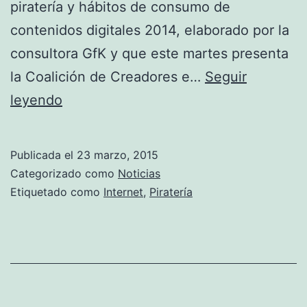
piratería y hábitos de consumo de
contenidos digitales 2014, elaborado por la
consultora GfK y que este martes presenta
la Coalición de Creadores e…
Seguir
Aumenta
leyendo
el
consumo
Publicada el
23 marzo, 2015
pirata
Categorizado como
Noticias
en
Etiquetado como
Internet
,
Piratería
internet
en
España