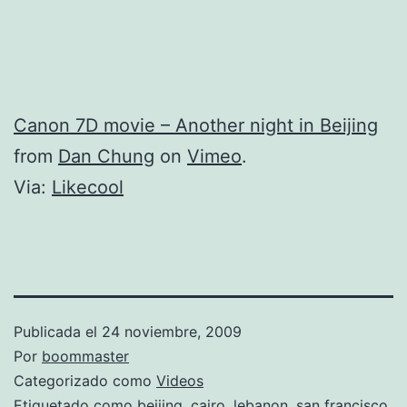
Canon 7D movie – Another night in Beijing
from
Dan Chung
on
Vimeo
.
Via:
Likecool
Publicada el
24 noviembre, 2009
Por
boommaster
Categorizado como
Videos
Etiquetado como
beijing
,
cairo
,
lebanon
,
san francisco