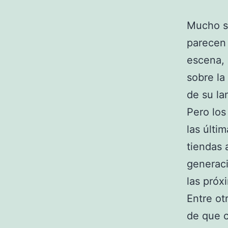
Mucho s
parecen 
escena,
sobre la
de su la
Pero los
las últi
tiendas 
generaci
las próx
Entre ot
de que c