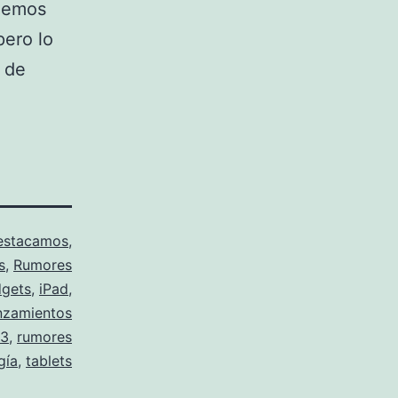
 hemos
pero lo
 de
estacamos
,
s
,
Rumores
gets
,
iPad
,
nzamientos
 3
,
rumores
gía
,
tablets