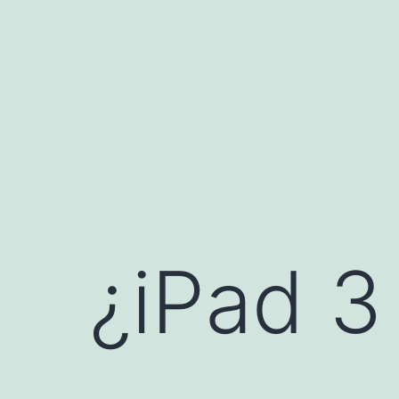
Saltar
al
contenido
¿iPad 3