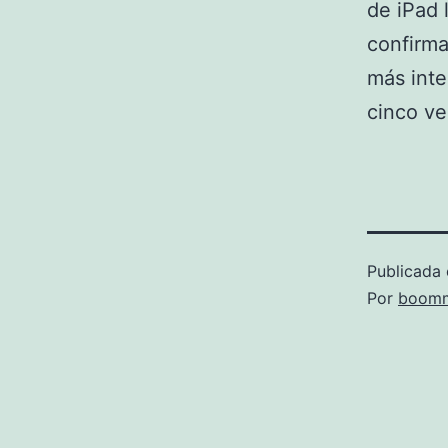
de iPad 
confirma
más inte
cinco ve
Publicada 
Por
boomm