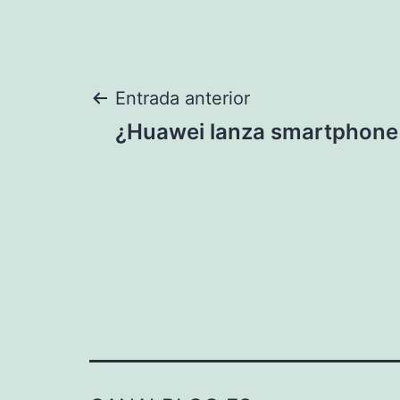
Navegación
Entrada anterior
¿Huawei lanza smartphone
de
entradas