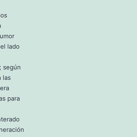
hos
n
 rumor
el lado
; según
 las
cera
as para
nterado
neración