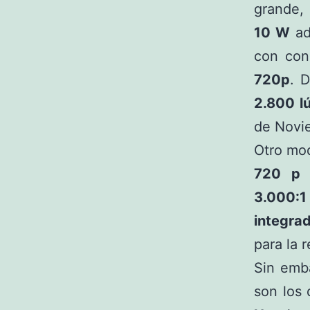
grande,
10 W
ad
con con
720p
. 
2.800 l
de Novi
Otro mod
720 p
c
3.000:1
integra
para la 
Sin emb
son los