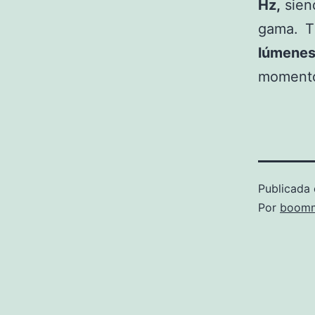
Hz,
sien
gama. T
lúmene
momento
Publicada 
Por
boomm