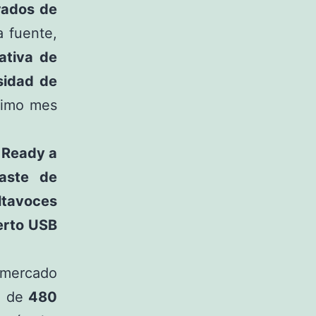
rados de
 fuente,
ativa de
sidad de
óximo mes
 Ready a
raste de
ltavoces
erto USB
 mercado
a de
480