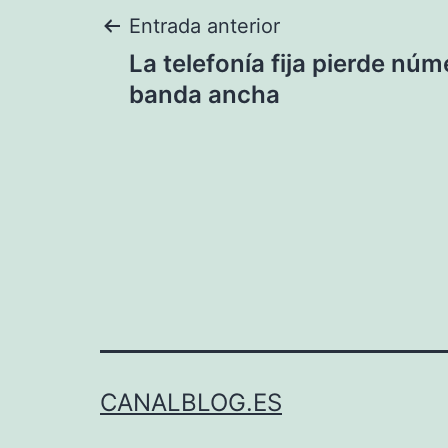
Navegación
Entrada anterior
La telefonía fija pierde núm
de
banda ancha
entradas
CANALBLOG.ES