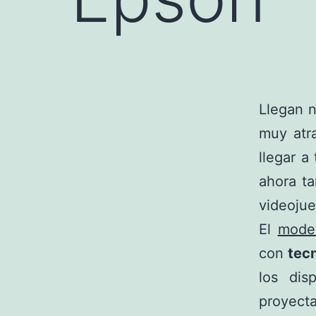
Llegan 
muy atr
llegar a
ahora t
videojue
El
mode
con
tec
los dis
proyect