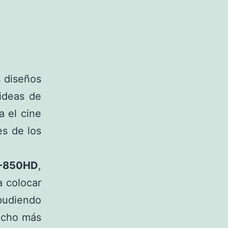
s diseños
ideas de
a el cine
s de los
-850HD
,
 colocar
pudiendo
ucho más