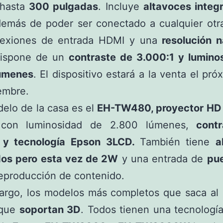
 hasta
300 pulgadas
. Incluye
altavoces integ
emás de poder ser conectado a cualquier otra
exiones de entrada HDMI y una
resolución n
Dispone de un
contraste de 3.000:1 y lumino
úmenes
. El dispositivo estará a la venta el pr
embre.
elo de la casa es el
EH-TW480, proyector HD
on luminosidad de 2.800 lúmenes,
cont
 y tecnología Epson 3LCD.
También tiene
a
dos pero esta vez de 2W
y una entrada de
pu
reproducción de contenido.
argo, los modelos más completos que saca al
 que
soportan 3D
. Todos tienen una tecnologí