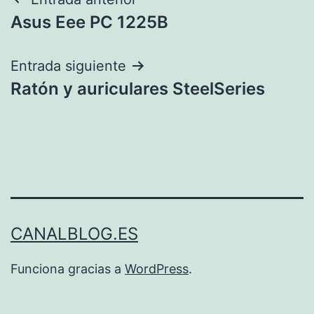
Navegación
Asus Eee PC 1225B
de
entradas
Entrada siguiente
Ratón y auriculares SteelSeries
CANALBLOG.ES
Funciona gracias a
WordPress
.