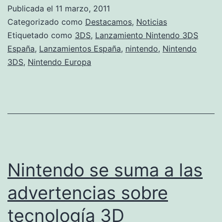
3DS
Publicada el
11 marzo, 2011
llega
Categorizado como
Destacamos
,
Noticias
este
Etiquetado como
3DS
,
Lanzamiento Nintendo 3DS
España
,
Lanzamientos España
,
nintendo
,
Nintendo
mes
3DS
,
Nintendo Europa
de
marzo
Nintendo se suma a las
advertencias sobre
tecnología 3D