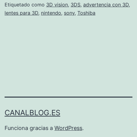
las
Etiquetado como
3D vision
,
3DS
,
advertencia con 3D
,
lentes para 3D
,
nintendo
,
sony
,
Toshiba
advertencias
sobre
tecnología
3D
CANALBLOG.ES
Funciona gracias a
WordPress
.