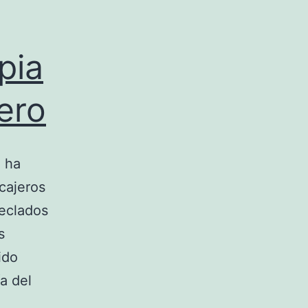
pia
ero
n ha
cajeros
teclados
s
ido
a del