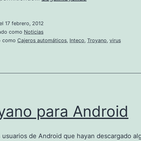
un
virus
el
17 febrero, 2012
que
zado como
Noticias
copia
do como
Cajeros automáticos
,
Inteco
,
Troyano
,
virus
y
roba
claves
de
un
cajero
yano para Android
 usuarios de Android que hayan descargado al