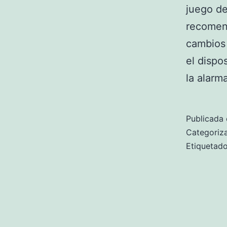
juego de
recomend
cambios
el dispo
la alarm
Publicada 
Categori
Etiqueta