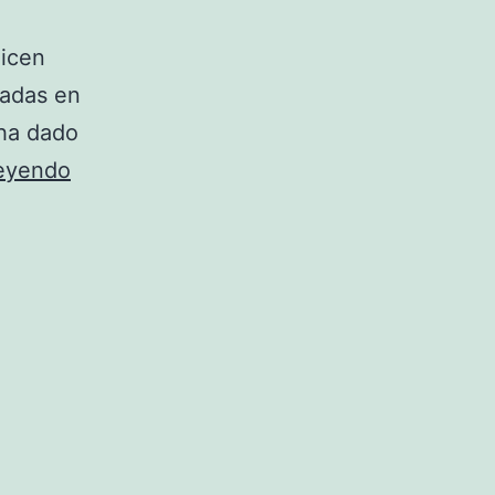
licen
nadas en
 ha dado
Troyano
leyendo
para
Android