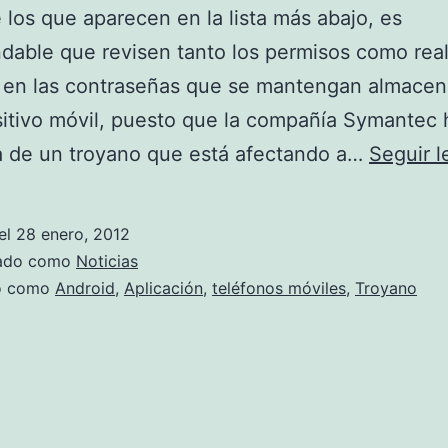
 los que aparecen en la lista más abajo, es
able que revisen tanto los permisos como rea
 en las contraseñas que se mantengan almace
sitivo móvil, puesto que la compañía Symantec
a de un troyano que está afectando a…
Seguir 
el
28 enero, 2012
zado como
Noticias
do como
Android
,
Aplicación
,
teléfonos móviles
,
Troyano