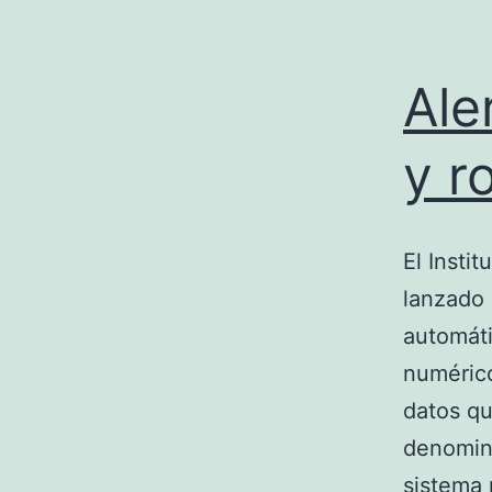
Ale
y r
El Insti
lanzado 
automáti
numérico
datos qu
denomina
sistema