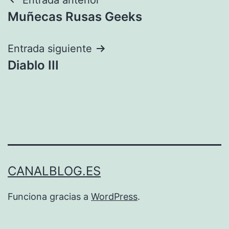
Navegación
Muñecas Rusas Geeks
de
entradas
Entrada siguiente
Diablo III
CANALBLOG.ES
Funciona gracias a
WordPress
.