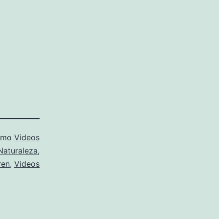
como
Videos
Naturaleza
,
ren
,
Videos