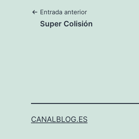
Navegación
Entrada anterior
Super Colisión
de
entradas
CANALBLOG.ES