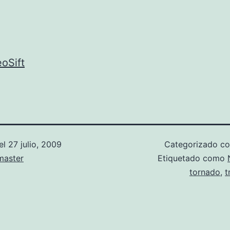
oSift
el
27 julio, 2009
Categorizado 
aster
Etiquetado como
tornado
,
t