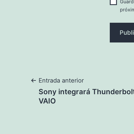
Guard
próxi
Navegación
Entrada anterior
Sony integrará Thunderbol
de
VAIO
entradas