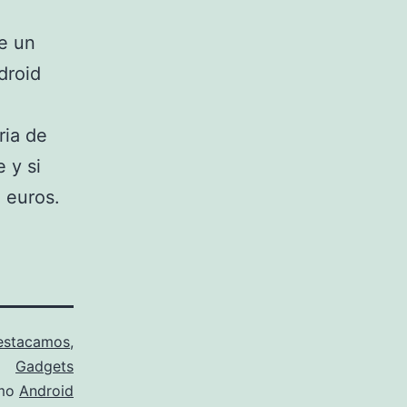
de un
droid
ria de
 y si
 euros.
estacamos
,
Gadgets
omo
Android