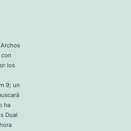
 Archos
 con
or los
m 9; un
buscará
o ha
s Dual
ahora