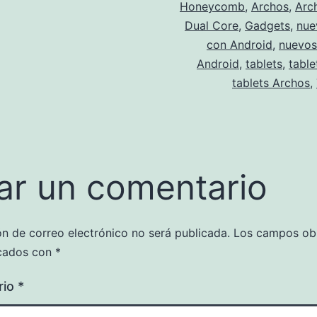
Honeycomb
,
Archos
,
Arc
Dual Core
,
Gadgets
,
nue
con Android
,
nuevos
Android
,
tablets
,
table
tablets Archos
,
ar un comentario
ón de correo electrónico no será publicada.
Los campos obl
cados con
*
rio
*