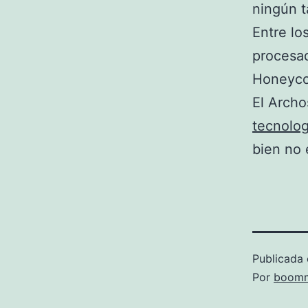
ningún ta
Entre lo
procesa
Honeyco
El Archo
tecnolog
bien no 
Publicada 
Por
boomm