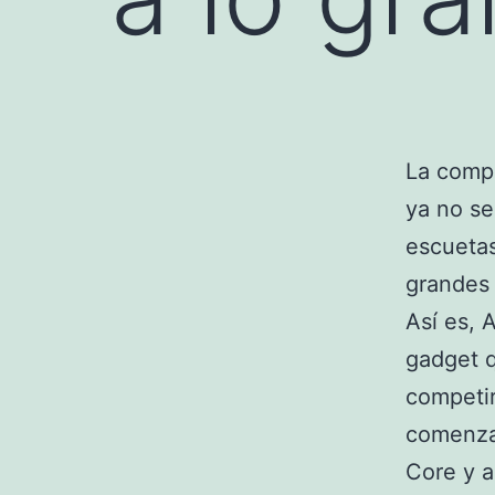
La compa
ya no se
escuetas
grandes
Así es, 
gadget q
competir
comenza
Core y a