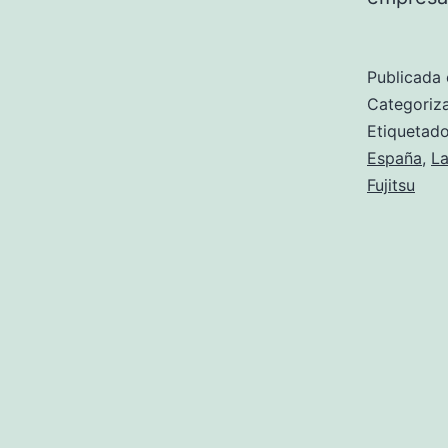
Publicada 
Categori
Etiqueta
España
,
La
Fujitsu