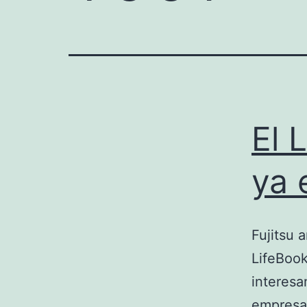
El 
ya 
Fujitsu
LifeBook
interesan
empresar