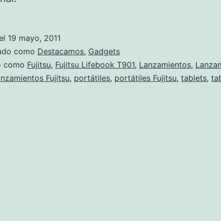
el
19 mayo, 2011
zado como
Destacamos
,
Gadgets
do como
Fujitsu
,
Fujitsu Lifebook T901
,
Lanzamientos
,
Lanza
nzamientos Fujitsu
,
portátiles
,
portátiles Fujitsu
,
tablets
,
ta