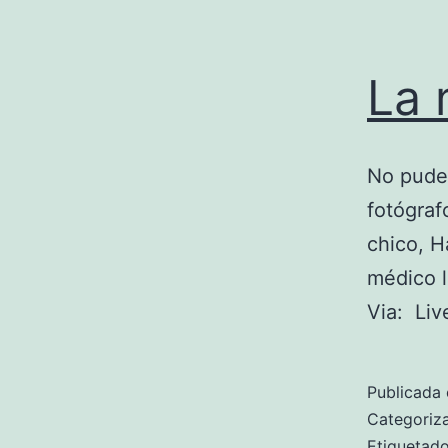
La 
No pude 
fotógraf
chico, H
médico l
Via: Li
Publicada 
Categori
Etiqueta