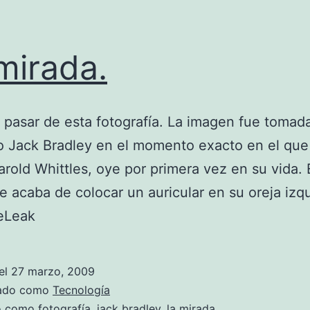
mirada.
pasar de esta fotografía. La imagen fue tomada
o Jack Bradley en el momento exacto en el que
arold Whittles, oye por primera vez en su vida. 
e acaba de colocar un auricular en su oreja izq
veLeak
el
27 marzo, 2009
zado como
Tecnología
do como
fotografía
,
jack bradley
,
la mirada