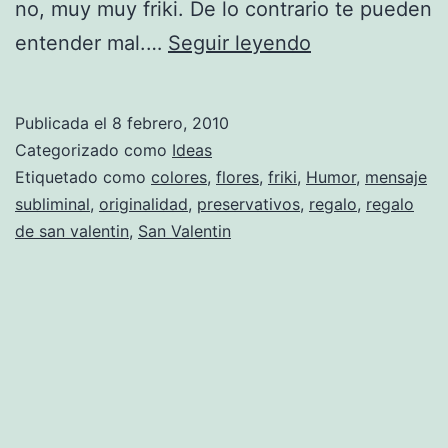
no, muy muy friki. De lo contrario te pueden
Regalo
entender mal.…
Seguir leyendo
de
San
Publicada el
8 febrero, 2010
Valentin
Categorizado como
Ideas
muy
Etiquetado como
colores
,
flores
,
friki
,
Humor
,
mensaje
subliminal
,
originalidad
,
preservativos
,
regalo
,
regalo
original
de san valentin
,
San Valentin