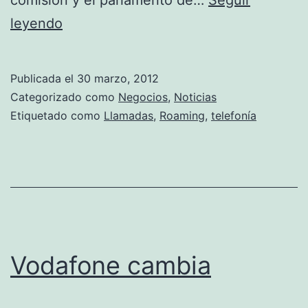
Bajarán
leyendo
las
tarifas
Publicada el
30 marzo, 2012
de
Categorizado como
Negocios
,
Noticias
Roaming
Etiquetado como
Llamadas
,
Roaming
,
telefonía
Vodafone cambia