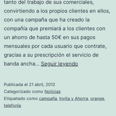
tanto del trabajo de sus comerciales,
convirtiendo a los propios clientes en ellos,
con una campaña que ha creado la
compañía que premiará a los clientes con
un ahorro de hasta 50€ en sus pagos
mensuales por cada usuario que contrate,
gracias a su prescripción el servicio de
El
banda ancha…
Seguir leyendo
«invita
y
Publicada el
21 abril, 2012
ahorra»
Categorizado como
Noticias
de
Etiquetado como
campaña
,
Invita y Ahorra
,
orange
,
telefonía
Orange