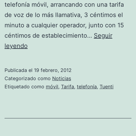
telefonía móvil, arrancando con una tarifa
de voz de lo más llamativa, 3 céntimos el
minuto a cualquier operador, junto con 15
céntimos de establecimiento…
Seguir
Tuenti
leyendo
lanza
una
Publicada el
19 febrero, 2012
tarifa
Categorizado como
Noticias
de
Etiquetado como
móvil
,
Tarifa
,
telefonía
,
Tuenti
telefonía
móvil