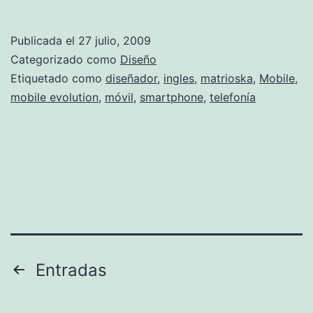
Publicada el
27 julio, 2009
Categorizado como
Diseño
Etiquetado como
diseñador
,
ingles
,
matrioska
,
Mobile
,
mobile evolution
,
móvil
,
smartphone
,
telefonía
Paginación
Entradas
de