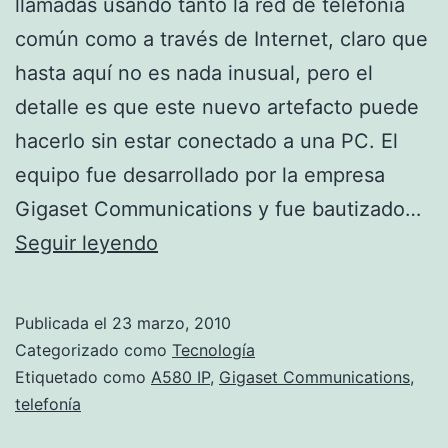
llamadas usando tanto la red de telefonía
común como a través de Internet, claro que
hasta aquí no es nada inusual, pero el
detalle es que este nuevo artefacto puede
hacerlo sin estar conectado a una PC. El
equipo fue desarrollado por la empresa
Gigaset Communications y fue bautizado…
El
Seguir leyendo
primer
teléfono
Publicada el
23 marzo, 2010
inalámbrico
Categorizado como
Tecnología
híbrido
Etiquetado como
A580 IP
,
Gigaset Communications
,
telefonía
llegó
a