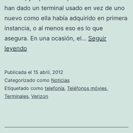
han dado un terminal usado en vez de uno
nuevo como ella había adquirido en primera
instancia, o al menos eso es lo que
asegura. En una ocasión, el…
Seguir
Fotos
leyendo
de
hombres
Publicada el
15 abril, 2012
desnudos
Categorizado como
Noticias
en
Etiquetado como
telefonía
,
Teléfonos móvies
,
Terminales
,
Verizon
un
teléfono
móvil
nuevo