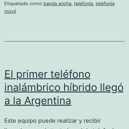
números
Etiquetado como
banda ancha
,
telefonía
,
telefonía
móvil
y
sube
la
banda
ancha
El primer teléfono
inalámbrico híbrido llegó
a la Argentina
Este equipo puede realizar y recibir