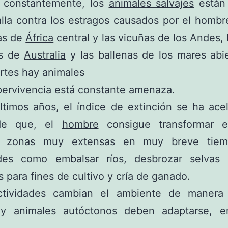
 constantemente, los
animales salvajes
están 
lla contra los estragos causados por el homb
las de
África
central y las vicuñas de los Andes, 
os de
Australia
y las ballenas de los mares abi
rtes hay animales
ervivencia está constante amenaza.
ltimos años, el índice de extinción se ha ace
de que, el
hombre
consigue transformar 
o zonas muy extensas en muy breve tiem
ades como embalsar ríos, desbrozar selvas e
s para fines de cultivo y cría de ganado.
ctividades cambian el ambiente de manera
 y animales autóctonos deben adaptarse, e