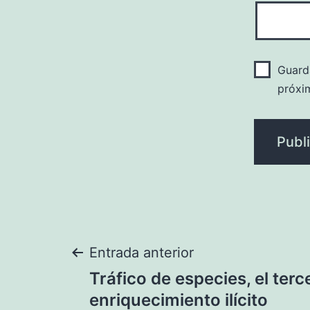
Guard
próxi
Navegación
Entrada anterior
Tráfico de especies, el terc
de
enriquecimiento ilícito