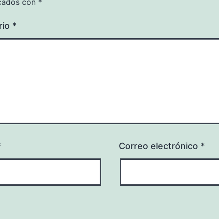
cados con
*
rio
*
*
Correo electrónico
*