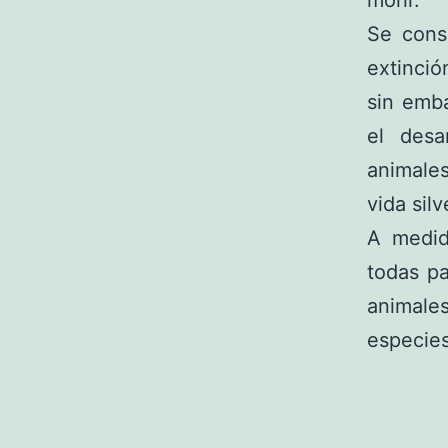
morir.
Se cons
extinci
sin emb
el desa
animale
vida silv
A medid
todas pa
animales
especies