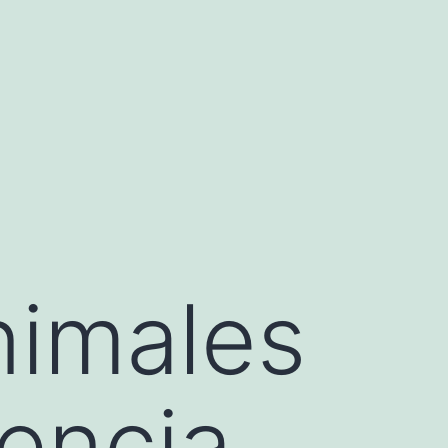
nimales
iencia