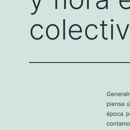
colecti
General
piensa ú
época pr
contamos