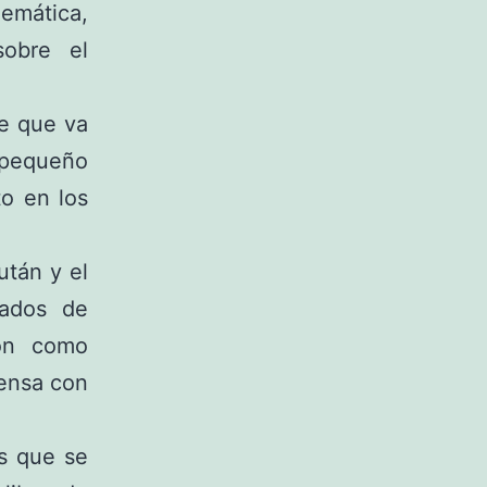
emática,
sobre el
re que va
u pequeño
to en los
után y el
zados de
ión como
fensa con
as que se