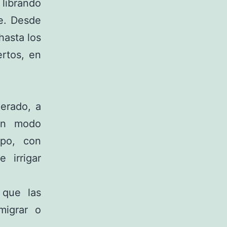
librando
re. Desde
hasta los
ertos, en
lerado, a
en modo
po, con
 irrigar
 que las
migrar o