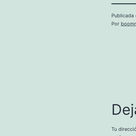
Publicada 
Por
boomm
Dej
Tu direcci