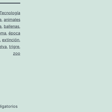
Tecnología
a
,
animales
a
,
ballenas
,
ema
,
época
,
extinción
,
elva
,
trigre
,
zoo
igatorios