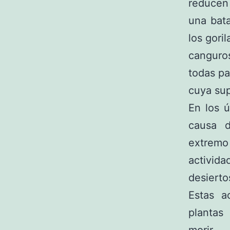
reducen
una bata
los gori
cangur
todas pa
cuya sup
En los ú
causa 
extrem
activid
desierto
Estas a
plantas