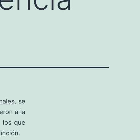
males
, se
eron a la
n los que
inción.