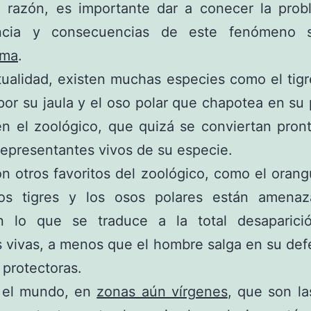
a razón, es importante dar a conecer la probl
ncia y consecuencias de este fenómeno 
ema
.
tualidad, existen muchas especies como el tig
por su jaula y el oso polar que chapotea en s
n el zoológico, que quizá se conviertan pron
representantes vivos de su especie.
n otros favoritos del zoológico, como el orang
 los tigres y los osos polares están amena
ón lo que se traduce a la total desaparic
 vivas, a menos que el hombre salga en su de
protectoras.
 el mundo, en
zonas aún vírgenes
, que son l