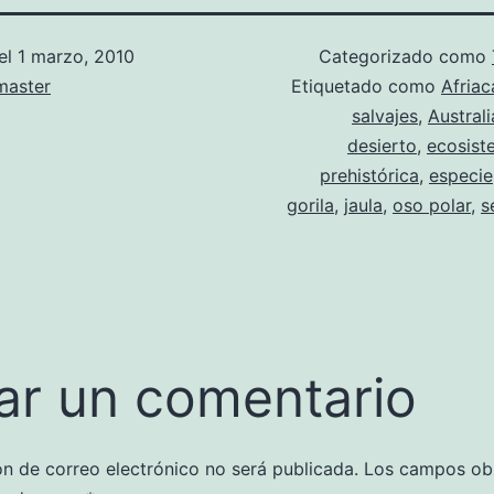
el
1 marzo, 2010
Categorizado como
aster
Etiquetado como
Afriac
salvajes
,
Australi
desierto
,
ecosist
prehistórica
,
especie
gorila
,
jaula
,
oso polar
,
s
ar un comentario
ón de correo electrónico no será publicada.
Los campos obl