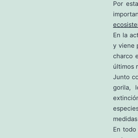
Por est
importa
ecosist
En la ac
y viene 
charco e
últimos 
Junto co
gorila,
extinci
especies
medidas 
En todo