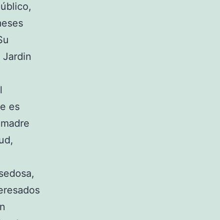
público,
meses
Su
 Jardin
l
ue es
a madre
ud,
 sedosa,
teresados
an