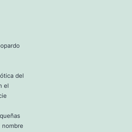
leopardo
ótica del
n el
cie
equeñas
l nombre