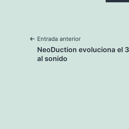
Navegación
Entrada anterior
NeoDuction evoluciona el 3
de
al sonido
entradas