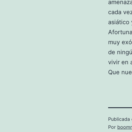
amenaza 
cada vez
asiático
Afortun
muy exó
de ningú
vivir en
Que nues
Publicada 
Por
boomm