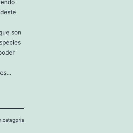
diendo
udeste
que son
species
 poder
ros…
n categoría