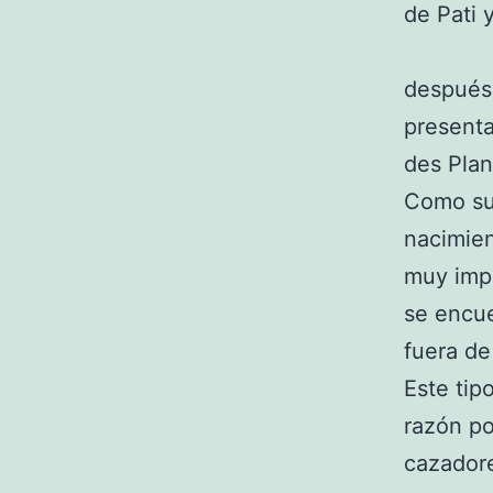
de Pati 
después 
presenta
des Plan
Como sue
nacimien
muy impo
se encue
fuera de
Este tip
razón po
cazadore