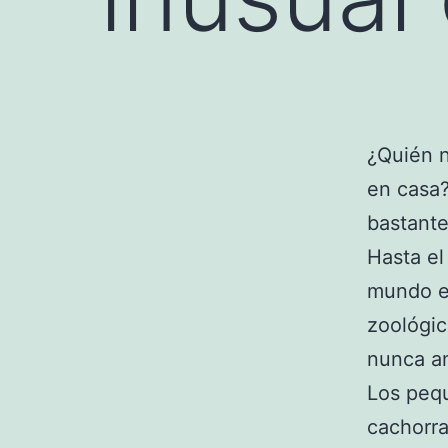
¿Quién 
en casa?
bastante
Hasta el
mundo er
zoológi
nunca an
Los pequ
cachorra