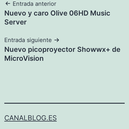
Navegación
Entrada anterior
Nuevo y caro Olive 06HD Music
de
Server
entradas
Entrada siguiente
Nuevo picoproyector Showwx+ de
MicroVision
CANALBLOG.ES