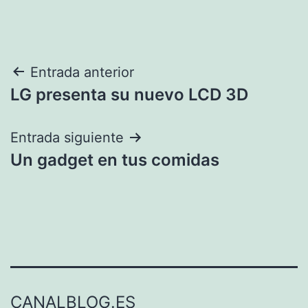
Navegación
Entrada anterior
LG presenta su nuevo LCD 3D
de
entradas
Entrada siguiente
Un gadget en tus comidas
CANALBLOG.ES