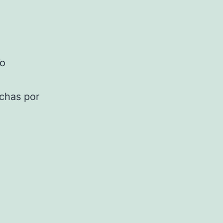
Yo
echas por