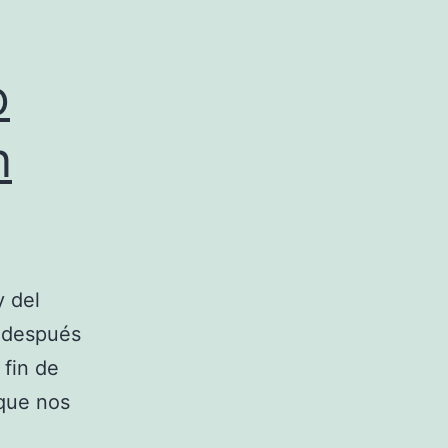
o
n
y del
, después
 fin de
 que nos