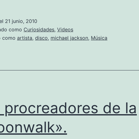
casi
un
el
21 junio, 2010
año
zado como
Curiosidades
,
Videos
del
do como
artista
,
disco
,
michael jackson
,
Música
último
adiós
al
Rey
del
Pop,
 procreadores de la
un
onwalk».
peque
homen