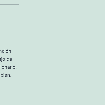
anción
ajo de
ionarlo.
bien.