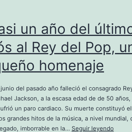
asi un año del últim
ós al Rey del Pop, u
queño homenaje
 junio del pasado año falleció el consagrado Re
hael Jackson, a la escasa edad de de 50 años
ufrió un paro cardiaco. Su muerte constituyó el
os grandes hitos de la música, a nivel mundial,
A
legado, imborrable en la…
Seguir leyendo