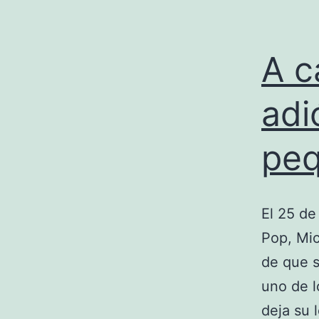
A c
adi
pe
El 25 de
Pop, Mic
de que s
uno de l
deja su 