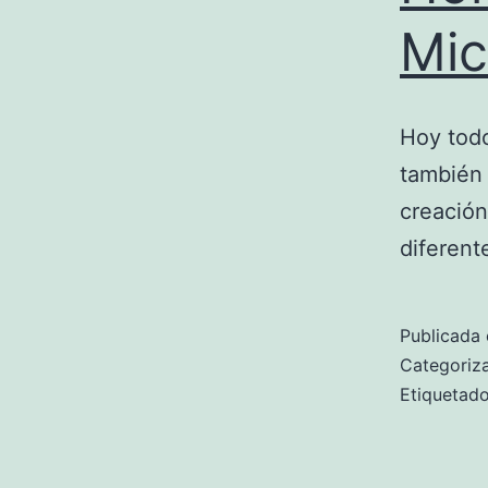
Mic
Hoy todo
también 
creación
diferent
Publicada 
Categori
Etiqueta