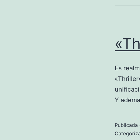
«Th
Es realm
«Thrille
unificac
Y ademas
Publicada 
Categori