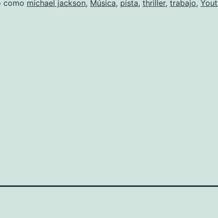
do como
michael jackson
,
Música
,
pista
,
thriller
,
trabajo
,
Yout