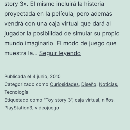
story 3». El mismo incluirá la historia
proyectada en la película, pero además
vendrá con una caja virtual que dará al
jugador la posibilidad de simular su propio
mundo imaginario. El modo de juego que
Tu
muestra la…
Seguir leyendo
mundo
virtual
Publicada el
4 junio, 2010
en
Categorizado como
Curiosidades
,
Diseño
,
Noticias
,
Toy
Tecnología
Etiquetado como
"Toy story 3"
,
caja virtual
,
niños
,
Story
PlayStation3
,
videojuego
3