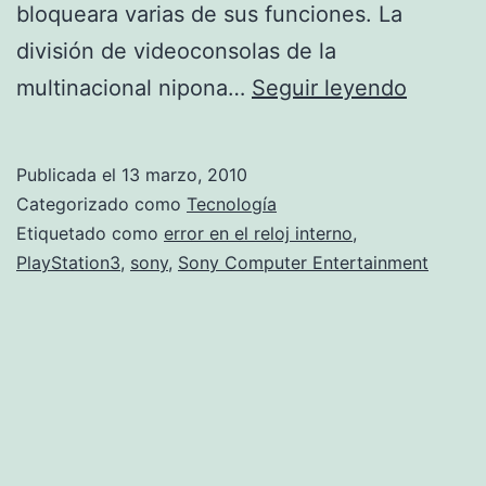
bloqueara varias de sus funciones. La
división de videoconsolas de la
Conexi
multinacional nipona…
Seguir leyendo
de
PSE
Publicada el
13 marzo, 2010
reinicia
Categorizado como
Tecnología
Etiquetado como
error en el reloj interno
,
PlayStation3
,
sony
,
Sony Computer Entertainment