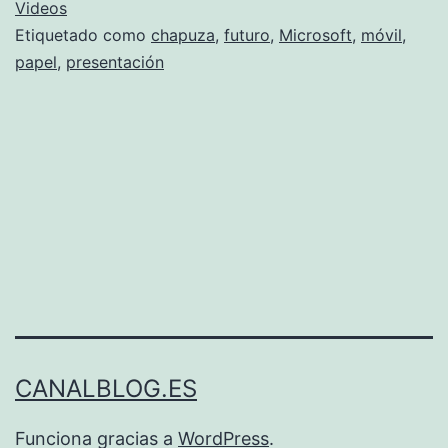
Videos
Etiquetado como
chapuza
,
futuro
,
Microsoft
,
móvil
,
papel
,
presentación
CANALBLOG.ES
Funciona gracias a
WordPress
.