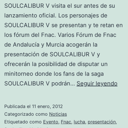
SOULCALIBUR V visita el sur antes de su
lanzamiento oficial. Los personajes de
SOULCALIBUR V se presentan y te retan en
los fórum del Fnac. Varios Fórum de Fnac
de Andalucía y Murcia acogerán la
presentación de SOULCALIBUR V y
ofrecerán la posibilidad de disputar un
minitorneo donde los fans de la saga
Pre
SOULCALIBUR V podrán…
Seguir leyendo
SOU
V
Publicada el
11 enero, 2012
en
Categorizado como
Noticias
Fna
Etiquetado como
Evento
,
Fnac
,
lucha
,
presentación
,