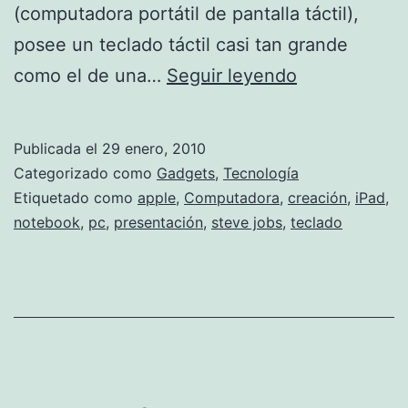
(computadora portátil de pantalla táctil),
posee un teclado táctil casi tan grande
Habemus
como el de una…
Seguir leyendo
iPad
Publicada el
29 enero, 2010
Categorizado como
Gadgets
,
Tecnología
Etiquetado como
apple
,
Computadora
,
creación
,
iPad
,
notebook
,
pc
,
presentación
,
steve jobs
,
teclado