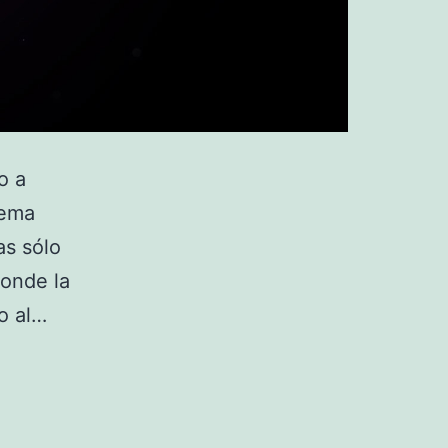
o a
tema
as sólo
onde la
co al…