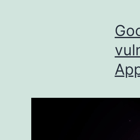
Goo
vul
App