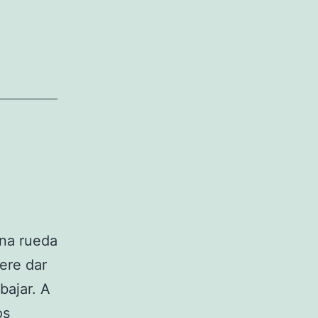
una rueda
ere dar
bajar. A
os