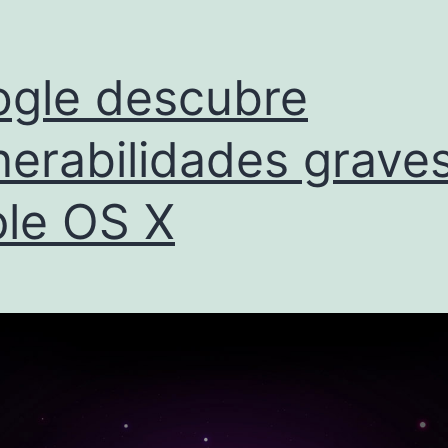
gle descubre
nerabilidades grave
le OS X