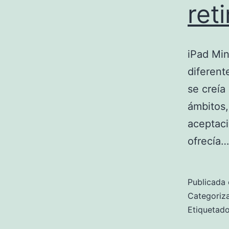
ret
iPad Min
diferent
se creía
ámbitos,
aceptac
ofrecía
Publicada 
Categori
Etiqueta