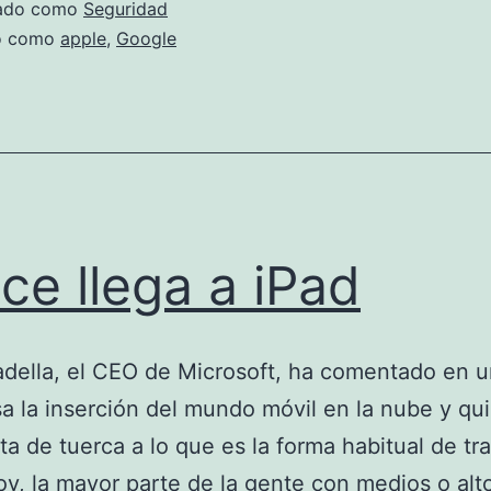
graves
zado como
Seguridad
en
do como
apple
,
Google
Apple
OS
X
ice llega a iPad
della, el CEO de Microsoft, ha comentado en 
a la inserción del mundo móvil en la nube y qui
ta de tuerca a lo que es la forma habitual de tra
oy, la mayor parte de la gente con medios o alt