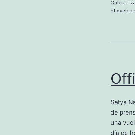
Categori
Etiqueta
Off
Satya Na
de prens
una vuel
día de h