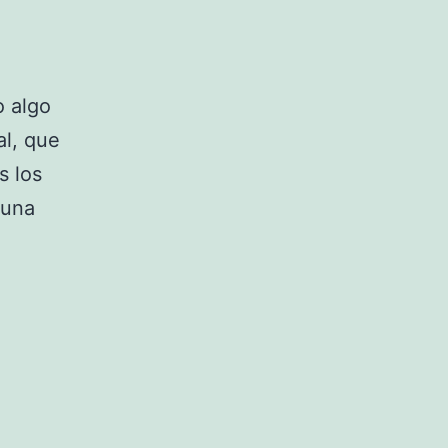
o algo
al, que
s los
 una