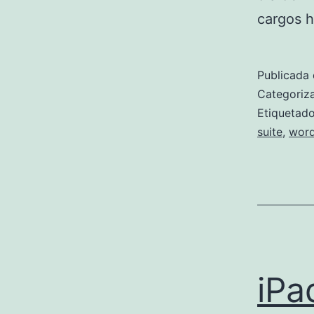
cargos 
Publicada 
Categori
Etiqueta
suite
,
wor
iPa