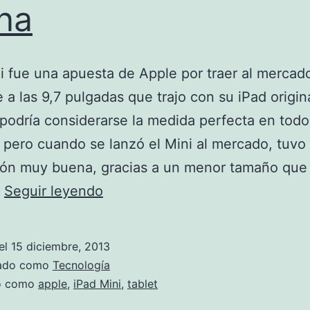
ina
i fue una apuesta de Apple por traer al mercad
e a las 9,7 pulgadas que trajo con su iPad origin
 podría considerarse la medida perfecta en todo
 pero cuando se lanzó el Mini al mercado, tuvo
ión muy buena, gracias a un menor tamaño que
iPad
…
Seguir leyendo
Mini
con
el
15 diciembre, 2013
pantalla
zado como
Tecnología
de
do como
apple
,
iPad Mini
,
tablet
retina