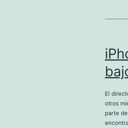
iPh
baj
El direc
otros mi
parte de
encontra