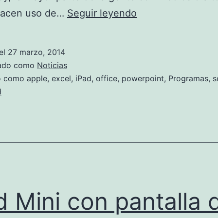
Office
hacen uso de…
Seguir leyendo
llega
a
el
27 marzo, 2014
iPad
zado como
Noticias
do como
apple
,
excel
,
iPad
,
office
,
powerpoint
,
Programas
,
s
d
d Mini con pantalla 