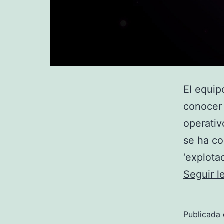
El equip
conocer 
operativ
se ha c
‘explota
Seguir 
Publicada 