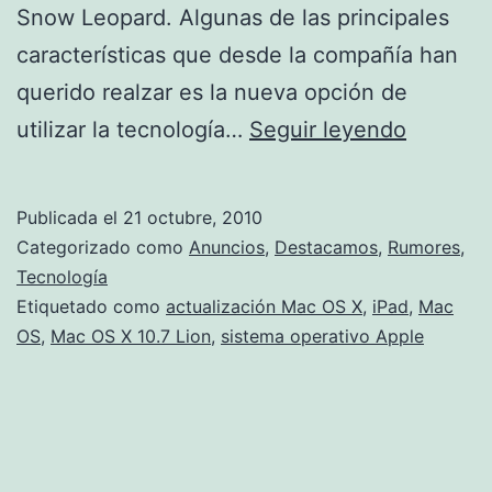
Snow Leopard. Algunas de las principales
características que desde la compañía han
querido realzar es la nueva opción de
Nueva
utilizar la tecnología…
Seguir leyendo
versión
del
Publicada el
21 octubre, 2010
sistema
Categorizado como
Anuncios
,
Destacamos
,
Rumores
,
Mac
Tecnología
Etiquetado como
actualización Mac OS X
,
iPad
,
Mac
OS:
OS
,
Mac OS X 10.7 Lion
,
sistema operativo Apple
Mac
OS
X
10.7