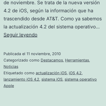
de noviembre. Se trata de la nueva versión
4.2 de iOS, según la información que ha
trascendido desde AT&T. Como ya sabemos
la actualización 4.2 del sistema operativo…
Desde
Seguir leyendo
mañana
viernes,
Publicada el
11 noviembre, 2010
iOS
Categorizado como
Destacamos
,
Herramientas
,
4.2
Noticias
Etiquetado como
actualización iOS
,
iOS 4.2
,
disponible
lanzamiento iOS 4.2
,
sistema iOS
,
sistema operativo
Apple