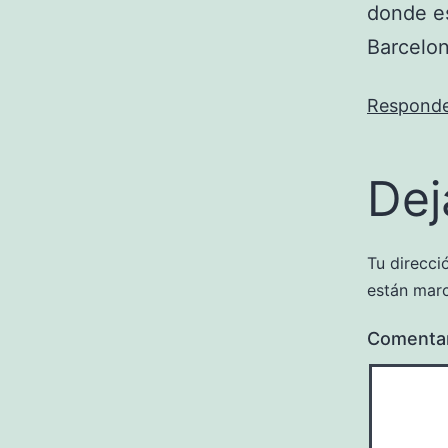
donde es
Barcelo
Respond
Dej
Tu direcci
están mar
Comenta