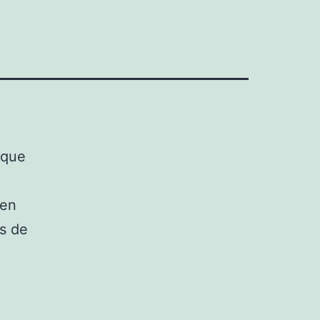
 que
 en
os de