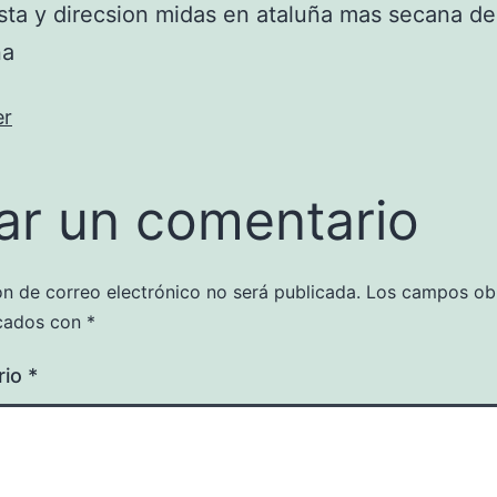
ta y direcsion midas en ataluña mas secana de
na
er
ar un comentario
ón de correo electrónico no será publicada.
Los campos obl
cados con
*
rio
*