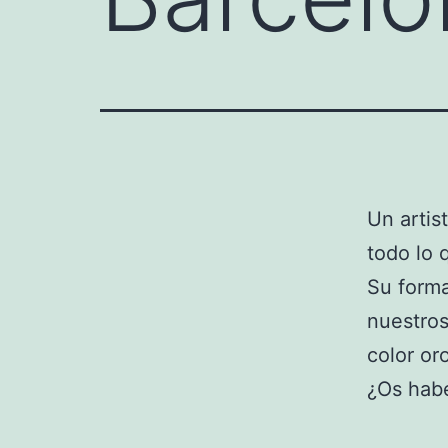
Un artis
todo lo 
Su forma
nuestros
color oro
¿Os habé