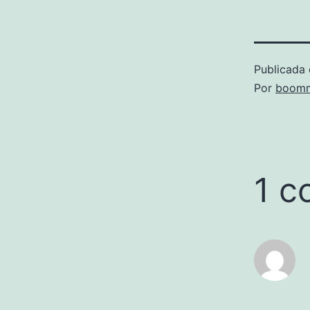
Publicada 
Por
boomm
1 c