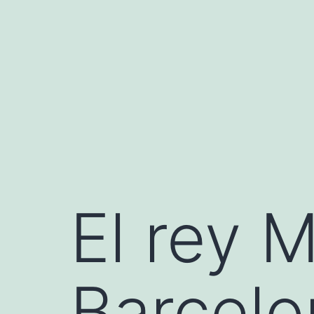
Saltar
al
contenido
El rey 
Barcelo