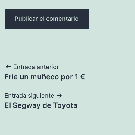
Navegación
Entrada anterior
Frie un muñeco por 1 €
de
entradas
Entrada siguiente
El Segway de Toyota