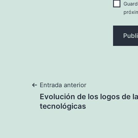
Guard
próxi
Navegación
Entrada anterior
Evolución de los logos de 
de
tecnológicas
entradas