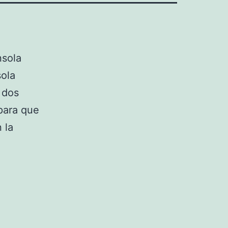
nsola
sola
 dos
para que
 la