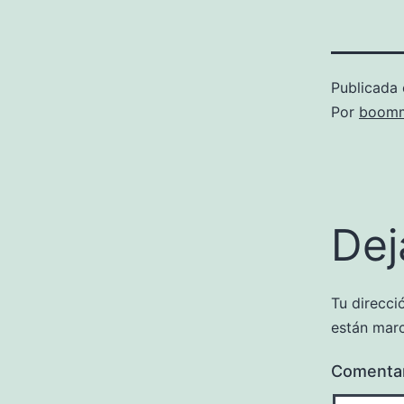
Publicada 
Por
boomm
Dej
Tu direcci
están mar
Comenta