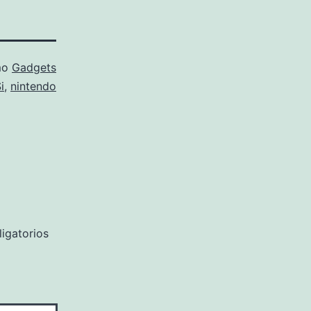
mo
Gadgets
i
,
nintendo
igatorios