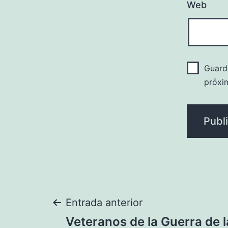
Web
Guard
próxi
Navegación
Entrada anterior
Veteranos de la Guerra de 