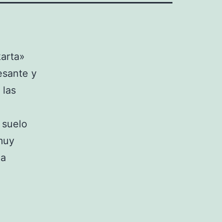
arta»
esante y
 las
 suelo
muy
 a