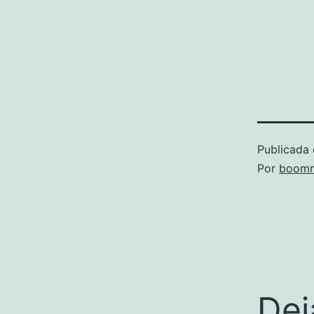
Publicada 
Por
boomm
Dej