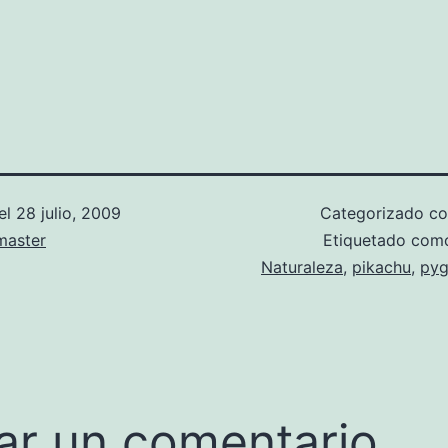
el
28 julio, 2009
Categorizado 
aster
Etiquetado co
Naturaleza
,
pikachu
,
pyg
ar un comentario