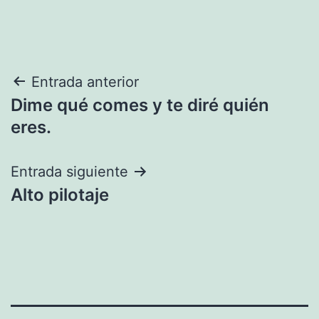
Navegación
Entrada anterior
Dime qué comes y te diré quién
de
eres.
entradas
Entrada siguiente
Alto pilotaje