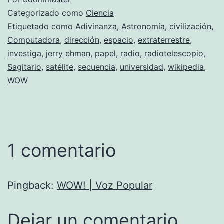
Categorizado como
Ciencia
Etiquetado como
Adivinanza
,
Astronomía
,
civilización
,
Computadora
,
dirección
,
espacio
,
extraterrestre
,
investiga
,
jerry ehman
,
papel
,
radio
,
radiotelescopio
,
Sagitario
,
satélite
,
secuencia
,
universidad
,
wikipedia
,
WOW
1 comentario
Pingback:
WOW! | Voz Popular
Dejar un comentario