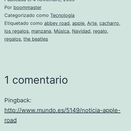
Por
boommaster
Categorizado como
Tecnología
Etiquetado como
abbey road
,
apple
,
Arte
,
cacharro
,
los regalos
,
manzana
,
Música
,
Navidad
,
regalo
,
regalos
,
the beatles
1 comentario
Pingback:
http://www.mundo.es/5149/noticia-apple-
road