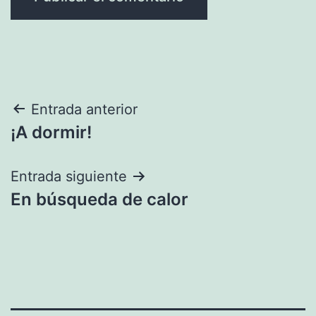
Navegación
Entrada anterior
¡A dormir!
de
entradas
Entrada siguiente
En búsqueda de calor