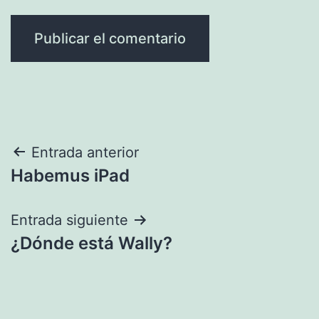
Navegación
Entrada anterior
Habemus iPad
de
entradas
Entrada siguiente
¿Dónde está Wally?