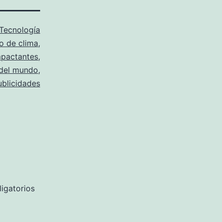
Tecnología
o de clima
,
mpactantes
,
s del mundo
,
ublicidades
igatorios