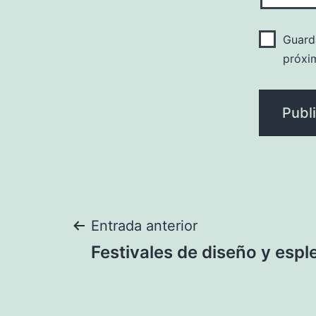
Guard
próxi
Navegación
Entrada anterior
Festivales de diseño y espl
de