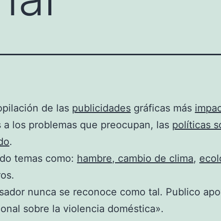
pilación de las
publicidades
gráficas más
impac
s a los problemas que preocupan, las
políticas s
do
.
do temas como:
hambre
,
cambio de clima
,
ecol
ros.
sador nunca se reconoce como tal. Publico ap
ional sobre la violencia doméstica».