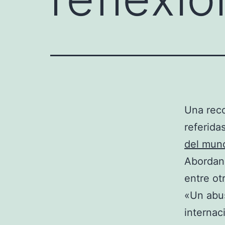
Una reco
referida
del mun
Abordan
entre ot
«Un abu
internac