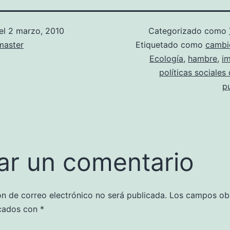
el
2 marzo, 2010
Categorizado como
aster
Etiquetado como
cambi
Ecología
,
hambre
,
i
políticas sociale
p
ar un comentario
ón de correo electrónico no será publicada.
Los campos obl
cados con
*