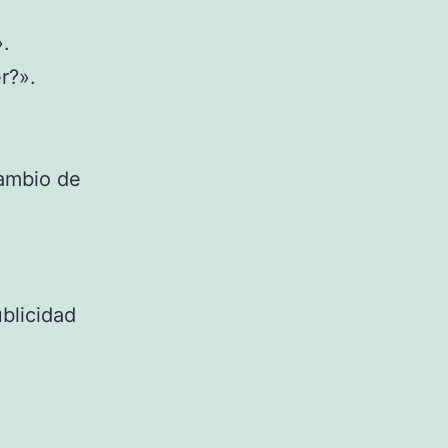
».
r?».
cambio de
ublicidad