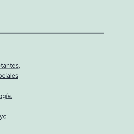
tantes
,
ociales
ogía
,
oyo