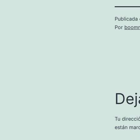
Publicada 
Por
boomm
Dej
Tu direcci
están mar