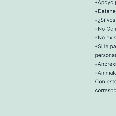
«Apoyo p
«Detene 
«¿Si vos
«No Com
«No exis
«Si le p
persona
«Anorexi
«Animale
Con esto
corresp