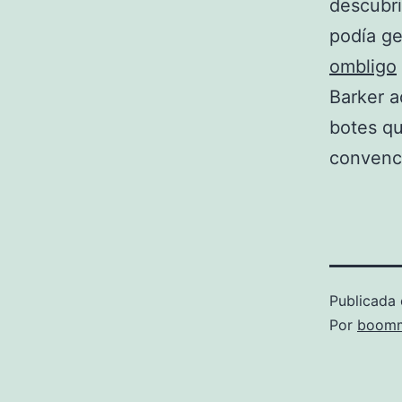
descubri
podía g
ombligo
Barker a
botes qu
convenci
Publicada 
Por
boomm