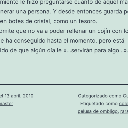
miento le hizo preguntarse cuánto de aquél mat
enerar una persona. Y desde entonces guarda
p
en botes de cristal, como un tesoro.
dmite que no va a poder rellenar un cojín con lo
e ha conseguido hasta el momento, pero está
do de que algún día le «…servirán para algo…»
el
13 abril, 2010
Categorizado como
Cu
aster
Etiquetado como
cole
pelusa de ombligo
,
rar