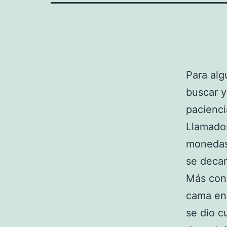
Para alg
buscar y
pacienci
Llamad
monedas
se decan
Más con
cama en 
se dio c