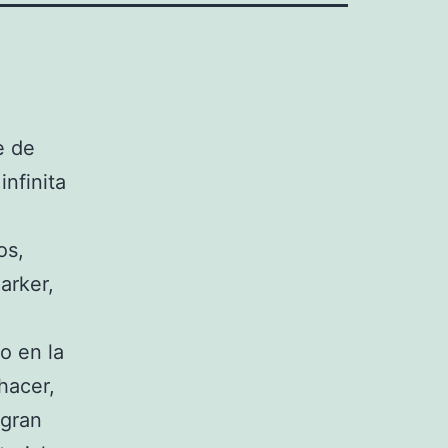
e de
infinita
os,
arker,
o en la
hacer,
 gran