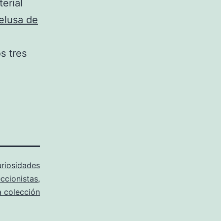
erial
elusa de
s tres
.
riosidades
ccionistas
,
a colección