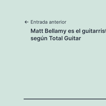
Navegación
Entrada anterior
Matt Bellamy es el guitarri
de
según Total Guitar
entradas