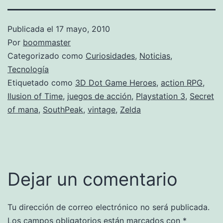
Publicada el
17 mayo, 2010
Por
boommaster
Categorizado como
Curiosidades
,
Noticias
,
Tecnología
Etiquetado como
3D Dot Game Heroes
,
action RPG
,
Ilusion of Time
,
juegos de acción
,
Playstation 3
,
Secret
of mana
,
SouthPeak
,
vintage
,
Zelda
Dejar un comentario
Tu dirección de correo electrónico no será publicada.
Los campos obligatorios están marcados con
*