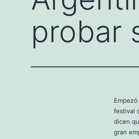
probar 
Empezó e
festival
dicen qu
gran emp