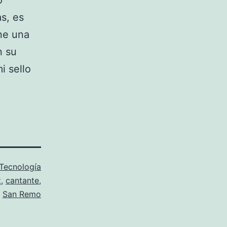
ó
s, es
ene una
n su
i sello
Tecnología
z
,
cantante
,
,
San Remo