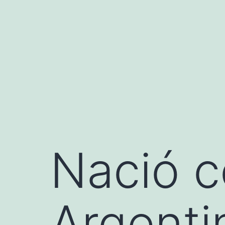
Saltar
al
contenido
Nació c
Argenti