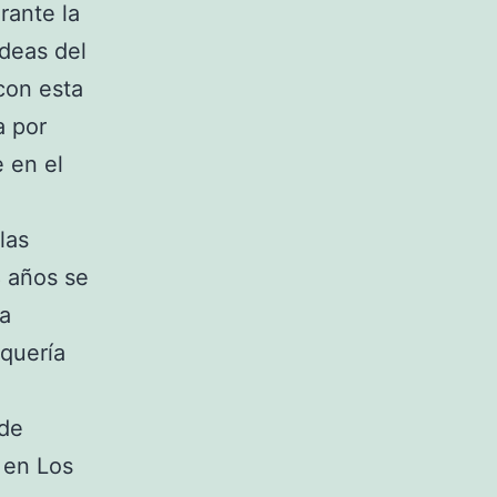
rante la
Ideas del
con esta
a por
e en el
las
8 años se
la
 quería
 de
en Los