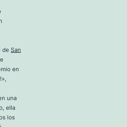
e
n
l de
San
ne
remio en
!»,
en una
, ella
os los