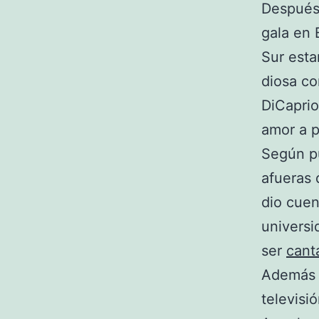
Después 
gala en 
Sur est
diosa c
DiCaprio
amor a p
Según pu
afueras 
dio cuen
universi
ser
cant
Además 
televisi