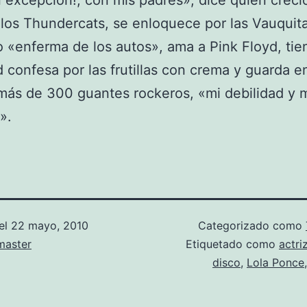
in excepción!, con mis padres», dice quien creci
los Thundercats, se enloquece por las Vauquita
 o «enferma de los autos», ama a Pink Floyd, ti
d confesa por las frutillas con crema y guarda e
más de 300 guantes rockeros, «mi debilidad y m
».
el
22 mayo, 2010
Categorizado como
aster
Etiquetado como
actri
disco
,
Lola Ponce