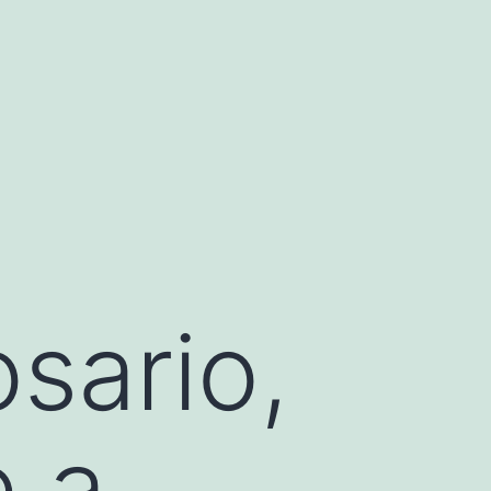
sario,
e a