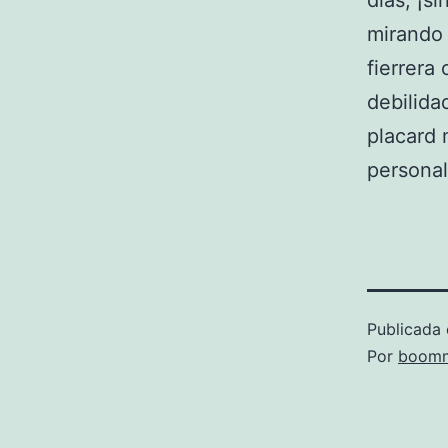
días, ¡s
mirando 
fierrera
debilida
placard 
personal
Publicada 
Por
boomm