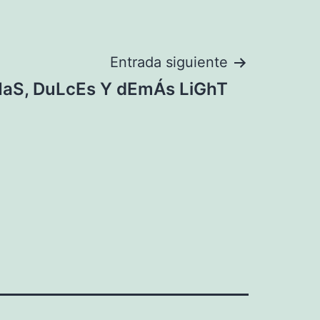
Entrada siguiente
aS, DuLcEs Y dEmÁs LiGhT