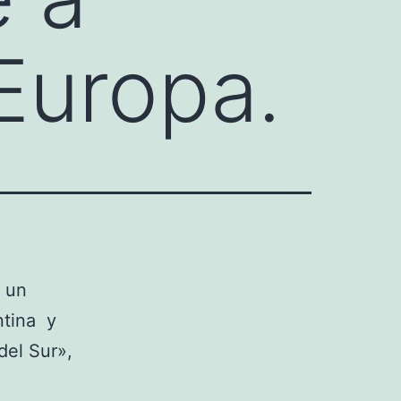
Europa.
ó un
ntina y
del Sur»,