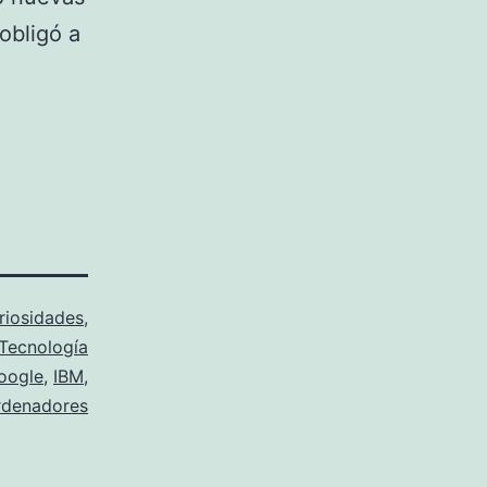
obligó a
riosidades
,
Tecnología
oogle
,
IBM
,
rdenadores