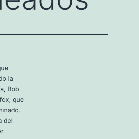
que
do la
ía, Bob
fox, que
minado.
a del
er