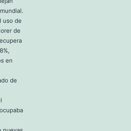
lejan
 mundial.
l uso de
lorer de
recupera
28%,
os en
cado de
l
eocupaba
o nuevas