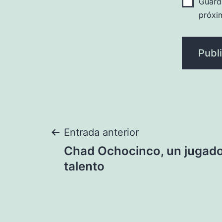
Guard
próxi
Navegación
Entrada anterior
Chad Ochocinco, un jugad
de
talento
entradas