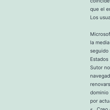
coincide
que el e
Los usua
Microsof
la media
seguido 
Estados
Sutor no
navegado
renovars
dominio 
por actu
«…Creo q