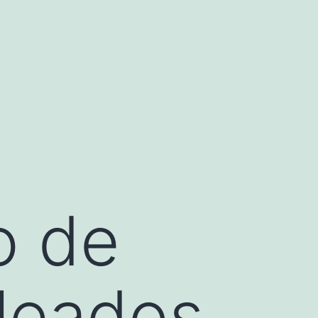
o de
pleados