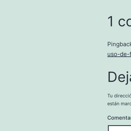
1 c
Pingbac
uso-de-
Dej
Tu direcci
están mar
Comenta