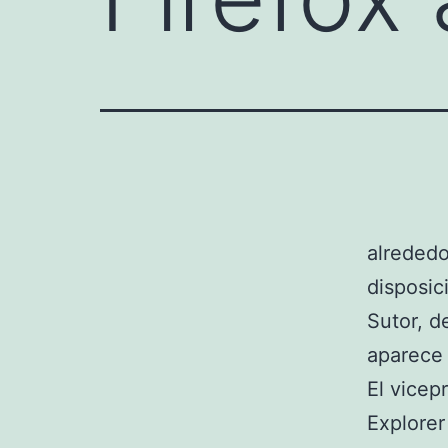
alrededo
disposic
Sutor, de
aparece
El vicep
Explore