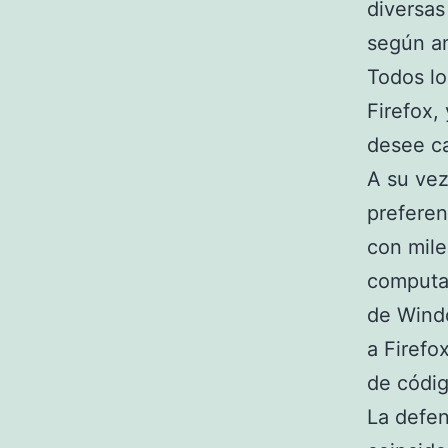
diversas
según a
Todos lo
Firefox,
desee ca
A su vez
prefere
con mil
computa
de Windo
a Firefo
de códig
La defen