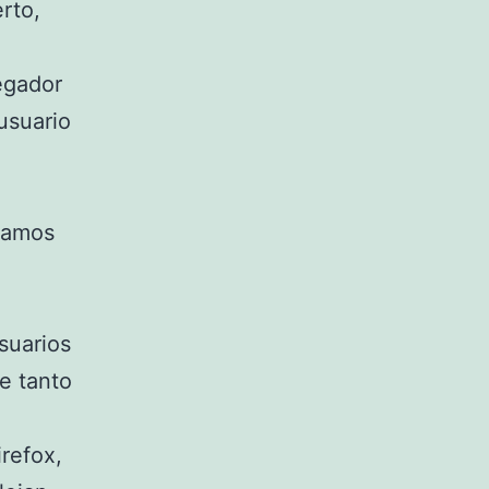
rto,
egador
usuario
tamos
suarios
e tanto
refox,