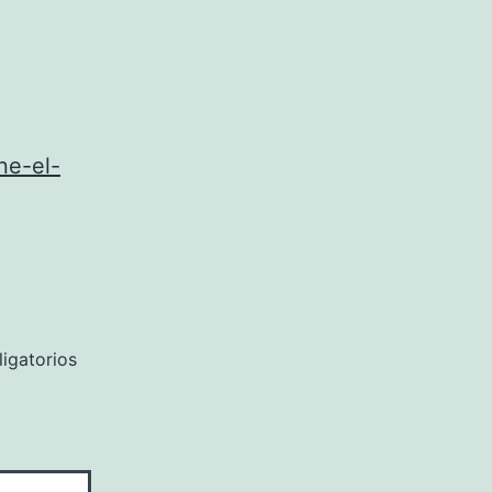
ne-el-
igatorios