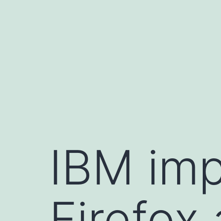
Saltar
al
contenido
IBM imp
Firefox