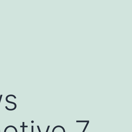
ws
tive 7