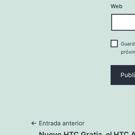
Web
Guard
próxi
Navegación
Entrada anterior
Nuevo HTC Gratia, el HTC A