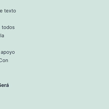
e texto
e todos
la
l apoyo
 Con
Será