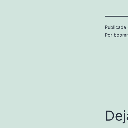
Publicada 
Por
boomm
Dej