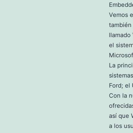
Embedde
Vemos el
también 
llamado
el sist
Microsof
La princ
sistemas
Ford; el
Con la n
ofrecidas
así que
a los us