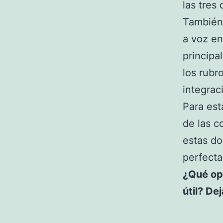
las tres
También
a voz en
principa
los rubr
integrac
Para est
de las c
estas do
perfect
¿Qué op
útil? De