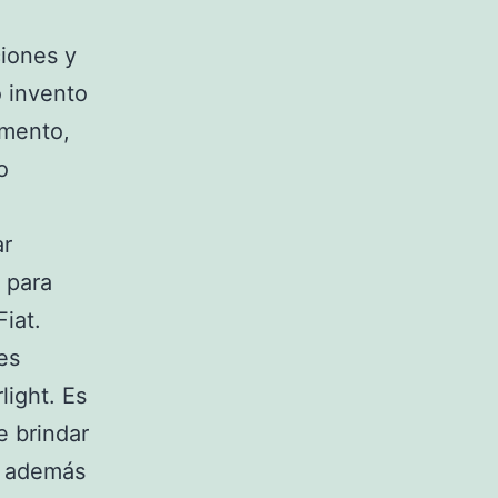
ciones y
o invento
mento,
mo
ar
 para
iat.
es
light. Es
 brindar
án además