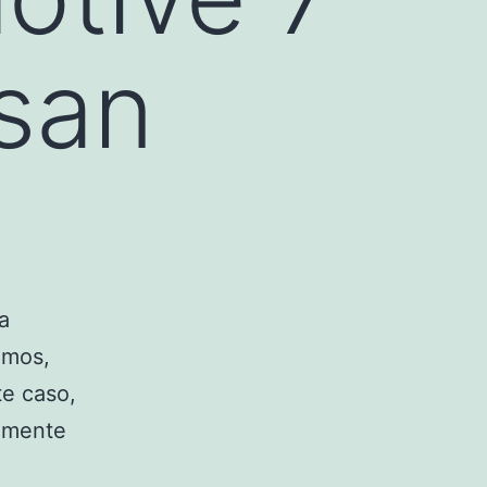
ssan
a
emos,
te caso,
samente