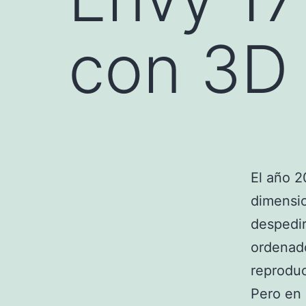
con 3D
El año 
dimensi
despedi
ordenado
reproduc
Pero en 