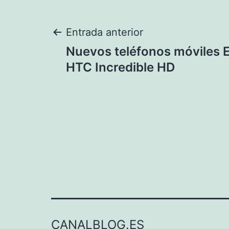
Navegación
Entrada anterior
Nuevos teléfonos móviles E
de
HTC Incredible HD
entradas
CANALBLOG.ES