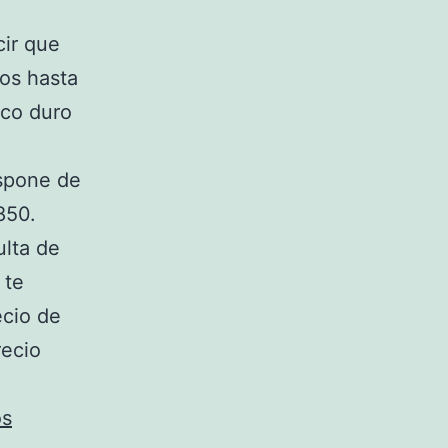
ir que
os hasta
sco duro
ispone de
850.
ulta de
 te
ecio de
recio
os