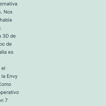
ernativa
s. Nos
 había
.
a 3D de
ipo de
lla es
 el
 la Envy
 Como
operativo
ón 7