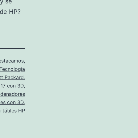
y se
 de HP?
estacamos
,
Tecnología
tt Packard
,
 17 con 3D
,
rdenadores
les con 3D
,
rtátiles HP