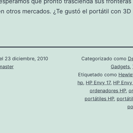
speramos que pronto trascienda sus fronteras 
en otros mercados. ¿Te gustó el portátil con 3D
el
23 diciembre, 2010
Categorizado como
D
aster
Gadgets
,
Etiquetado como
Hewle
hp
,
HP Envy 17
,
HP Envy
ordenadores HP
,
o
portátiles HP
,
portáti
po