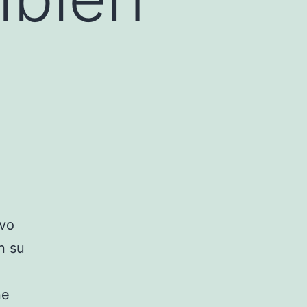
evo
n su
ne