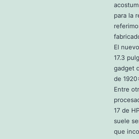
acostumb
para la 
referim
fabricad
El nuevo
17.3 pul
gadget q
de 1920
Entre ot
procesad
17 de HP
suele se
que inco