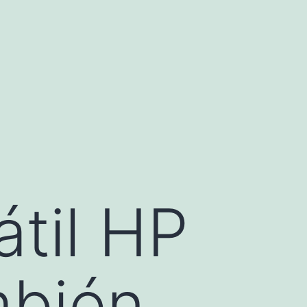
átil HP
mbién