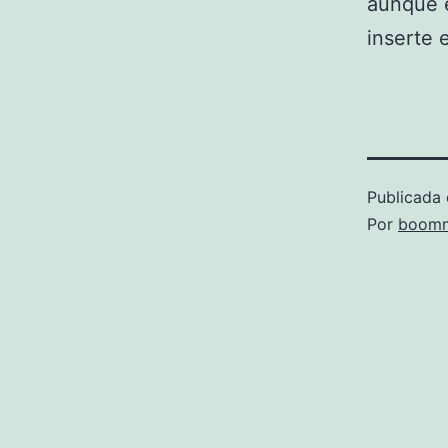
aunque e
inserte 
Publicada 
Por
boomm