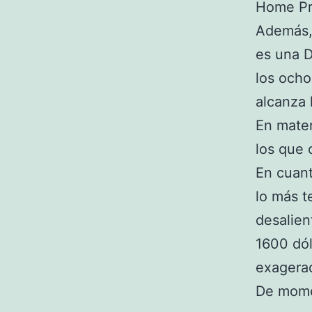
Home Pr
Además,
es una D
los ocho
alcanza 
En mater
los que 
En cuant
lo más t
desalien
1600 dól
exagerad
De mome