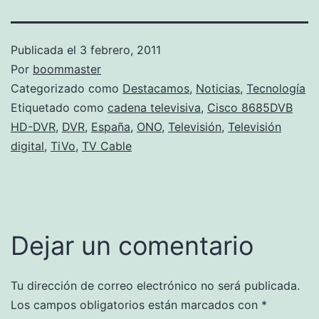
Publicada el
3 febrero, 2011
Por
boommaster
Categorizado como
Destacamos
,
Noticias
,
Tecnología
Etiquetado como
cadena televisiva
,
Cisco 8685DVB
HD-DVR
,
DVR
,
España
,
ONO
,
Televisión
,
Televisión
digital
,
TiVo
,
TV Cable
Dejar un comentario
Tu dirección de correo electrónico no será publicada.
Los campos obligatorios están marcados con
*