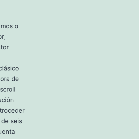
jamos o
r;
ctor
clásico
hora de
scroll
ación
etroceder
de seis
uenta