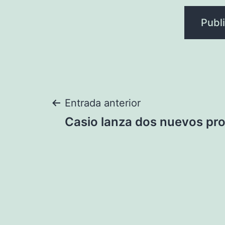
Navegación
Entrada anterior
Casio lanza dos nuevos pr
de
entradas