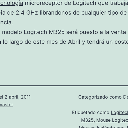
ecnología
microreceptor de Logitech que trabaja
ia de 2.4 GHz librándonos de cualquier tipo de
encia.
 modelo Logitech M325 será puesto a la venta
 lo largo de este mes de Abril y tendrá un cost
el
2 abril, 2011
Categorizado como
D
aster
Etiquetado como
Logitec
M325
,
Mouse Logite
Mouses Inalámbricos
,