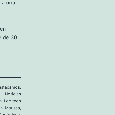
 a una
 en
e de 30
estacamos
,
Noticias
h
,
Logitech
ch
,
Mouses
,
Periféricos
,