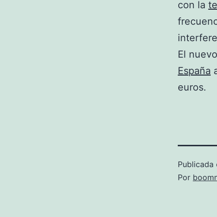
con la
t
frecuenc
interfer
El nuevo
España
a
euros.
Publicada 
Por
boomm