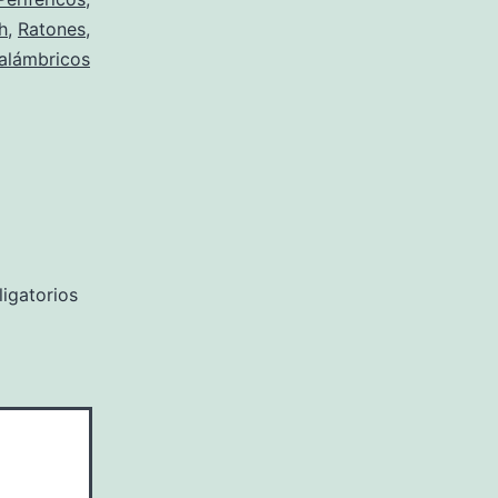
h
,
Ratones
,
alámbricos
igatorios