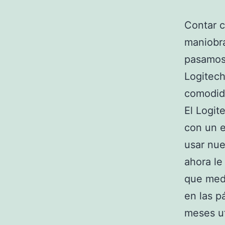
Contar 
maniobra
pasamos 
Logitech
comodid
El Logit
con un e
usar nue
ahora l
que medi
en las 
meses ut