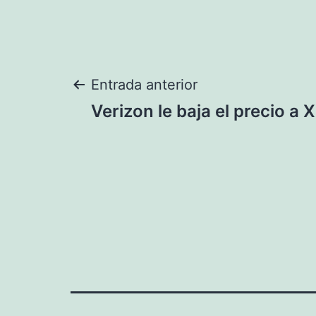
Navegación
Entrada anterior
Verizon le baja el precio a 
de
entradas