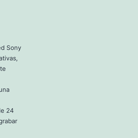
ed Sony
tivas,
te
 una
de 24
grabar