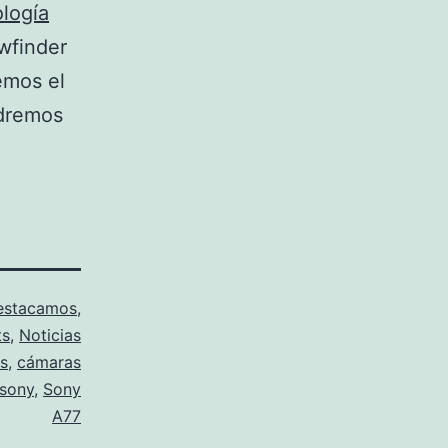
logía
ewfinder
emos el
ndremos
estacamos
,
ts
,
Noticias
s
,
cámaras
sony
,
Sony
A77