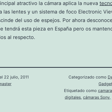
ncipal atractivo la cámara aplica la nueva
tecno
a las lentes y un sistema de foco Electronic Vi
cinde del uso de espejos. Por ahora desconoc
ue tendrá esta pieza en España pero os mante
os al respecto.
el
22 julio, 2011
Categorizado como
D
aster
Gadge
Etiquetado como
camara
digitales
,
cámaras Sony
,