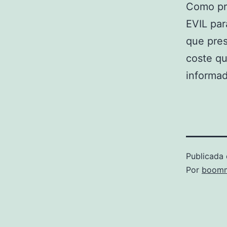
Como pri
EVIL par
que pres
coste q
informad
Publicada 
Por
boomm