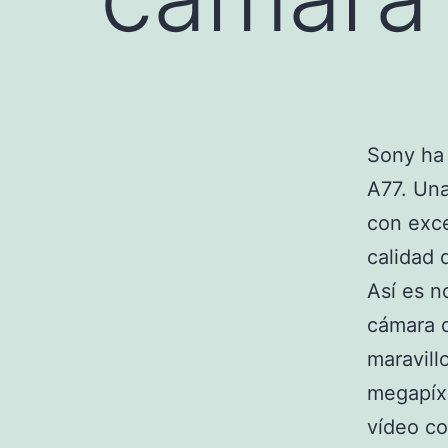
Sony ha 
A77. Una
con exce
calidad 
Así es 
cámara q
maravill
megapíxe
vídeo co