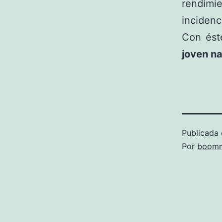
rendimi
incidenc
Con ést
joven na
Publicada 
Por
boomm