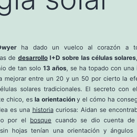
Dwyer
ha dado un vuelco al corazón a to
ías de
desarrollo
I+D sobre las células solares
io de tan solo
13 años
, se ha topado con una
ía mejorar entre un 20 y un 50 por cierto la ef
élulas solares tradicionales. El secreto con 
e chico, es
la orientación
y el cómo ha conseg
idea es una
historia
curiosa: Aidan se encontra
eo por el
bosque
cuando se dio cuenta de 
 sin hojas tenían una orientación y ángulos s