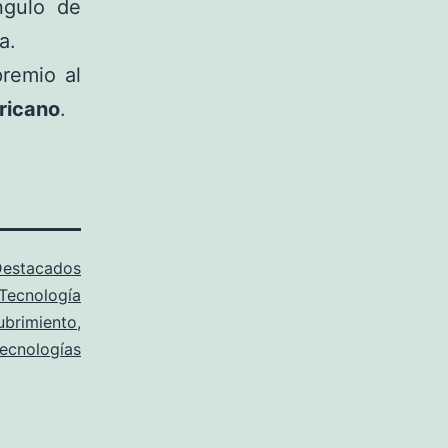
ngulo de
a.
remio al
ericano
.
estacados
Tecnología
ubrimiento
,
tecnologías