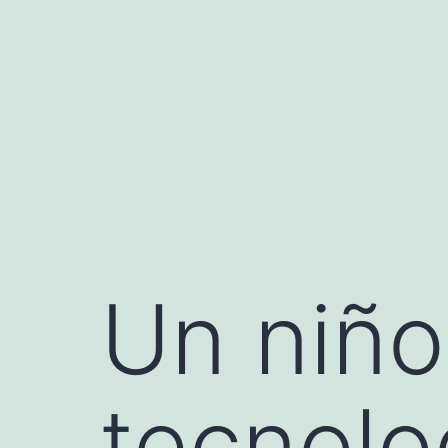
Saltar
al
contenido
Un niño
tecnolo