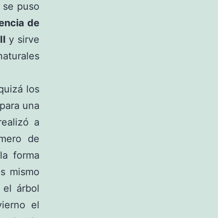
, se puso
encia de
II
y sirve
aturales
quizá los
 para una
realizó a
úmero de
 la forma
os mismo
 el árbol
ierno el