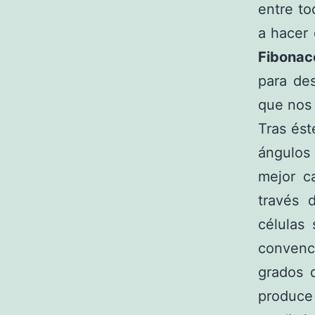
entre to
a hacer 
Fibonac
para de
que nos
Tras ést
ángulos 
mejor ca
través 
células 
convenc
grados q
produce