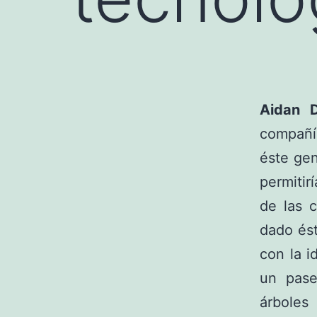
Aidan 
compañ
éste gen
permitir
de las c
dado ést
con la 
un pas
árboles