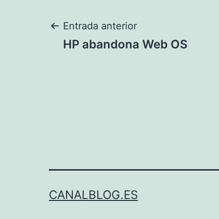
Navegación
Entrada anterior
HP abandona Web OS
de
entradas
CANALBLOG.ES