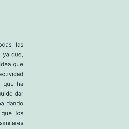
das las
, ya que,
 idea que
ectividad
el que ha
uido dar
ba dando
que los
imilares