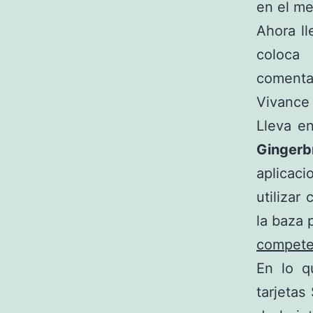
en el me
Ahora l
coloca
coment
Vivance
Lleva en
Gingerb
aplicac
utilizar
la baza 
compete
En lo q
tarjetas