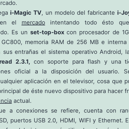
rcado.
lega
i-Magic TV
, un modelo del fabricante
i-Jo
 en el
mercado
intentando todo ésto qu
ado. Es un
set-top-box
con procesador de 1
 GC800, memoria RAM de 256 MB e interna
 sus entrañas el sistema operativo Android, l
read 2.3.1,
con soporte para flash y una t
iones oficial a la disposición del usuario. 
 cualquier aplicación en el televisor, cosa que 
principal de éste nuevo dispositivo para hacer fr
ncia
actual.
ue a conexiones se refiere, cuenta con ran
 SD, puertos USB 2.0, HDMI, WIFI y Ethernet. 