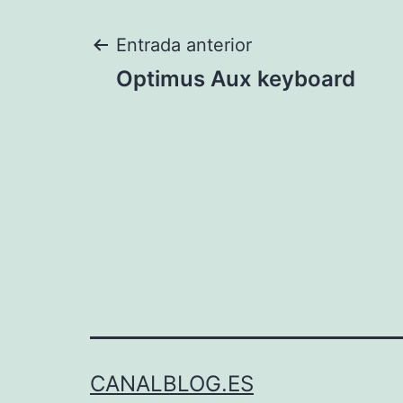
Navegación
Entrada anterior
Optimus Aux keyboard
de
entradas
CANALBLOG.ES