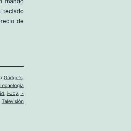
 un mando
n teclado
precio de
mo
Gadgets
,
Tecnología
id
,
i-Joy
,
i-
,
Televisión