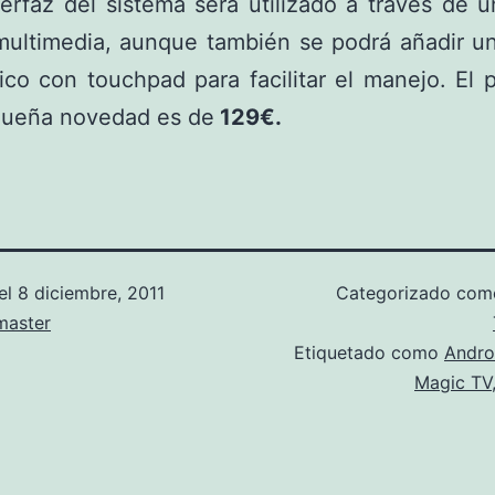
terfaz del sistema será utilizado a través de
multimedia, aunque también se podrá añadir u
ico con touchpad para facilitar el manejo. El 
queña novedad es de
129€.
el
8 diciembre, 2011
Categorizado co
aster
Etiquetado como
Andro
Magic TV