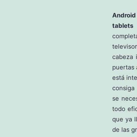
Androi
tablet
completa
televiso
cabeza 
puertas 
está int
consiga
se nece
todo efi
que ya l
de las 