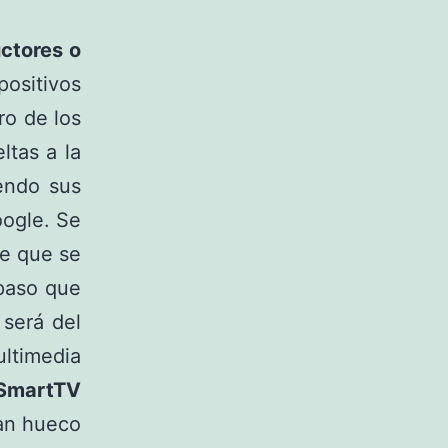
ctores o
sitivos
ro de los
ltas a la
endo sus
oogle. Se
te que se
paso que
será del
ultimedia
SmartTV
an hueco