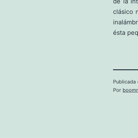
de la in
clásico 
inalámbr
ésta pe
Publicada 
Por
boomm