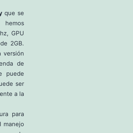
y
que se
e hemos
Ghz, GPU
 de 2GB.
a versión
ienda de
Se puede
puede ser
ente a la
ura para
El manejo