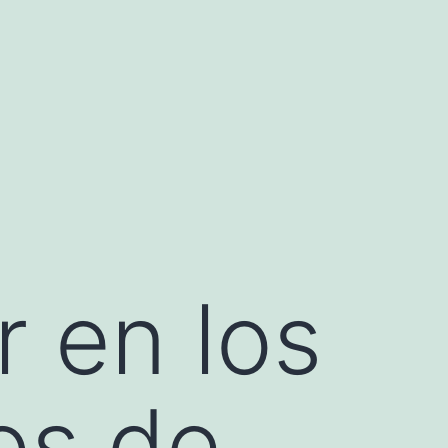
 en los
os de