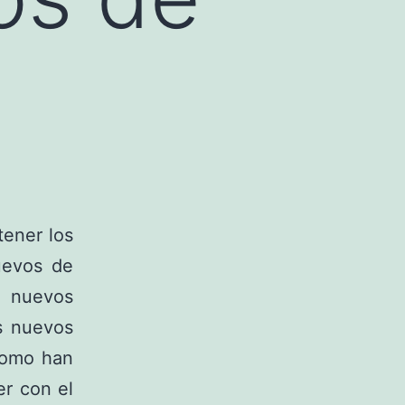
tener los
uevos de
s nuevos
s nuevos
como han
er con el