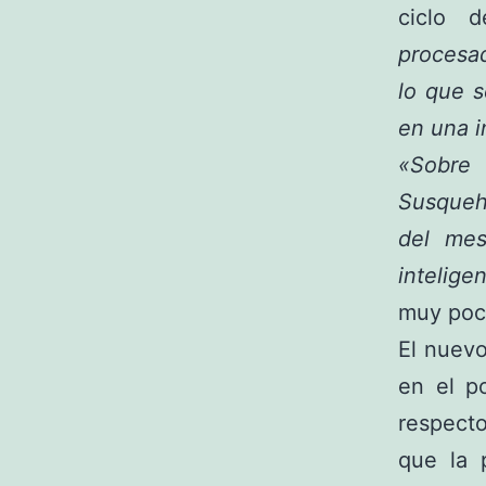
ciclo 
procesa
lo que 
en una i
«Sobre 
Susqueh
del mes
intelige
muy poc
El nuev
en el p
respect
que la 