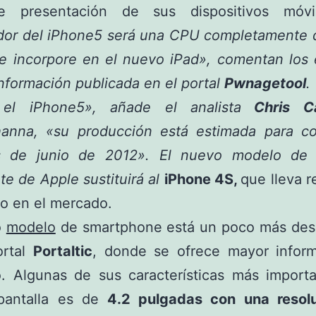
de presentación de sus dispositivos móv
dor del iPhone5 será una CPU completamente di
se incorpore en el nuevo iPad», comentan los 
nformación publicada en el portal
Pwnagetool
.
el iPhone5», añade el analista
Chris C
anna, «su producción está estimada para c
 de junio de 2012». El nuevo modelo de 
nte de Apple sustituirá al
iPhone 4S,
que lleva 
o en el mercado.
o
modelo
de smartphone está un poco más desa
ortal
Portaltic
, donde se ofrece mayor inform
o. Algunas de sus características más importa
pantalla es de
4.2 pulgadas con una resol