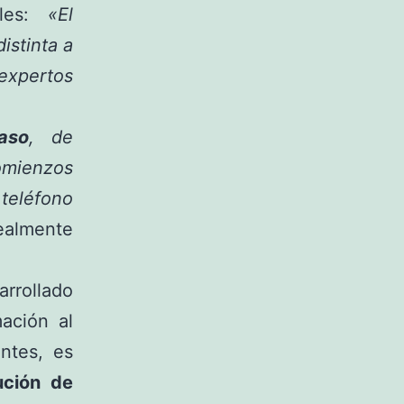
iles:
«El
stinta a
expertos
aso
, de
omienzos
teléfono
realmente
rrollado
ación al
ntes, es
ución de