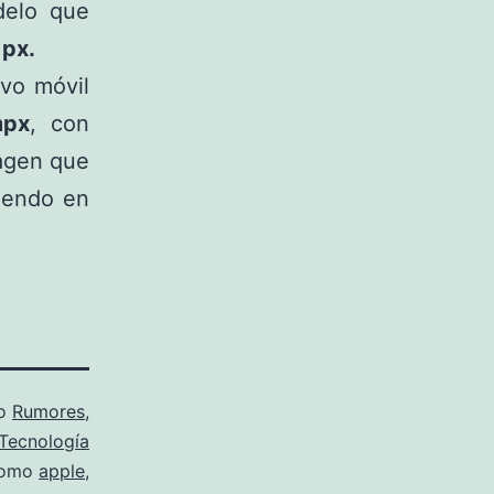
delo que
 px.
ivo móvil
mpx
, con
magen que
iendo en
mo
Rumores
,
Tecnología
como
apple
,