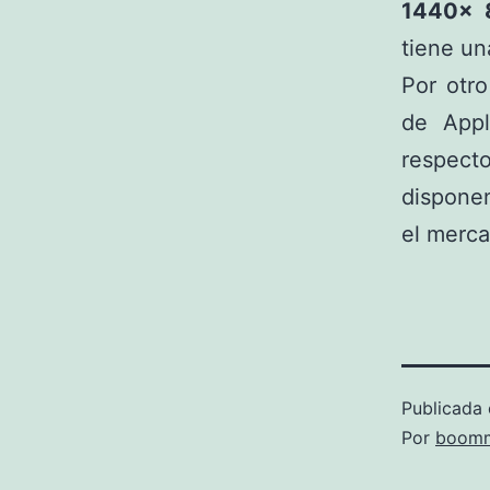
1440x 
tiene u
Por otro
de Appl
respecto
dispone
el merca
Publicada 
Por
boomm