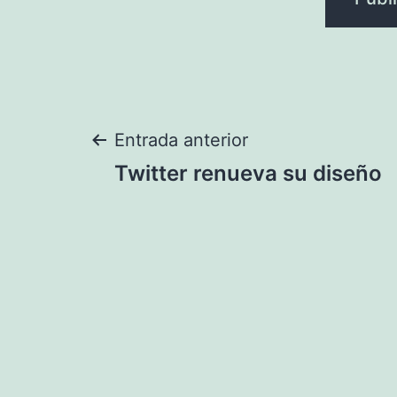
Navegación
Entrada anterior
Twitter renueva su diseño
de
entradas