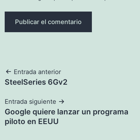
Navegación
Entrada anterior
SteelSeries 6Gv2
de
entradas
Entrada siguiente
Google quiere lanzar un programa
piloto en EEUU