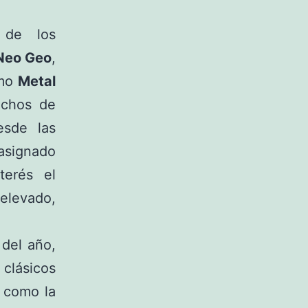
 de los
Neo Geo
,
omo
Metal
chos de
esde las
 asignado
terés el
 elevado,
 del año,
 clásicos
como la