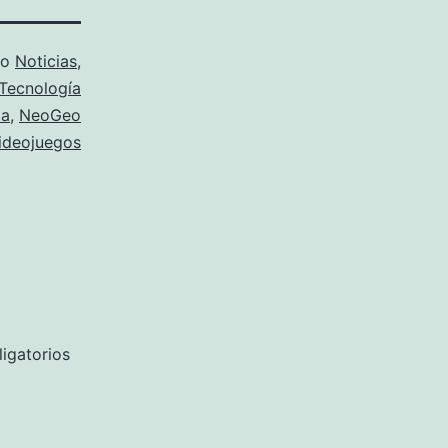
mo
Noticias
,
Tecnología
la
,
NeoGeo
ideojuegos
igatorios