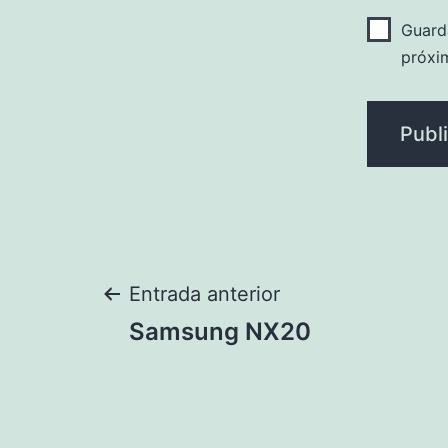
Guard
próxi
Navegación
Entrada anterior
Samsung NX20
de
entradas