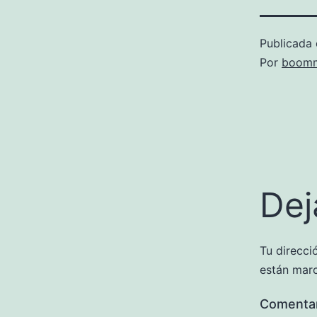
Publicada 
Por
boomm
Dej
Tu direcci
están mar
Comenta