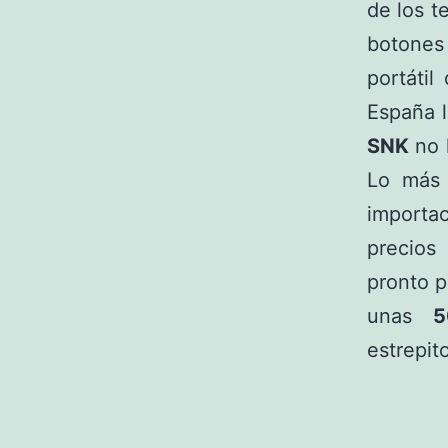
de los t
botones
portátil
España l
SNK
no 
Lo más 
importa
precios
pronto p
unas
5
estrepit