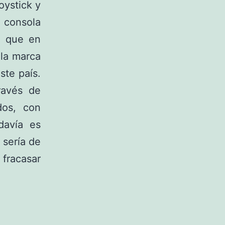
oystick y
 consola
e que en
 la marca
ste país.
ravés de
dos, con
davía es
 sería de
racasar