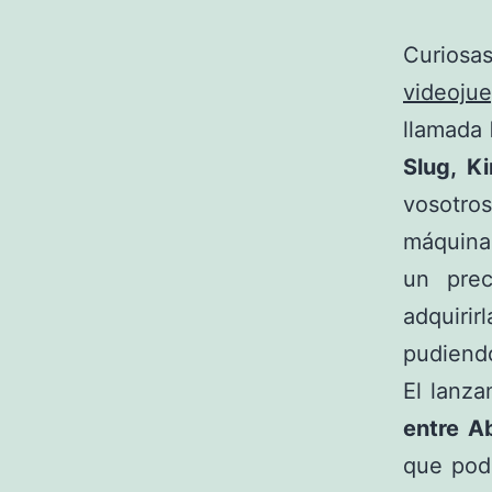
Curios
videoju
llamada
Slug, K
vosotro
máquinas
un prec
adquirir
pudiendo
El lanza
entre Ab
que pod