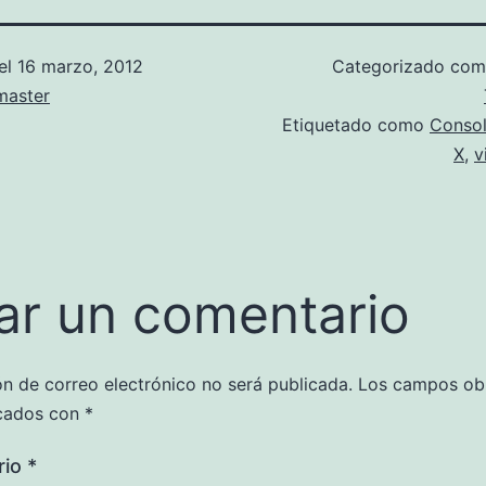
el
16 marzo, 2012
Categorizado co
aster
Etiquetado como
Conso
X
,
v
ar un comentario
ón de correo electrónico no será publicada.
Los campos obl
cados con
*
rio
*