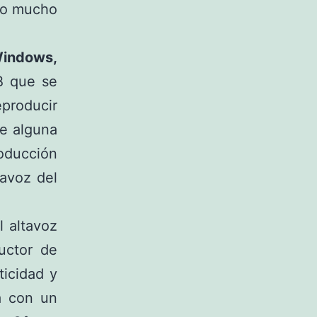
lgo mucho
ndows,
B que se
eproducir
de alguna
ducción
tavoz del
l altavoz
uctor de
ticidad y
a con un