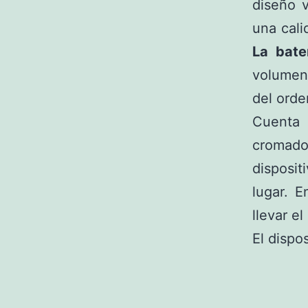
diseño v
una cali
La bate
volumen
del orde
Cuenta 
cromad
disposi
lugar. 
llevar el
El dispo