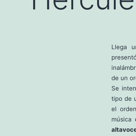
Llega 
present
inalámb
de un or
Se inten
tipo de 
el orde
música 
altavoc