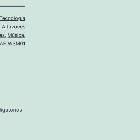
Tecnología
o
Altavoces
es
,
Música
,
AE WSM01
igatorios