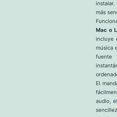
instalar
más senc
Funcion
Mac o L
incluye 
música e
fuente
instantá
ordenad
El mando
fácilme
audio, e
sencill