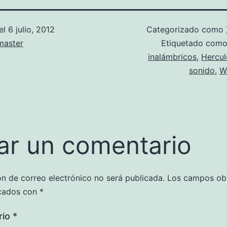
el
6 julio, 2012
Categorizado como
aster
Etiquetado com
inalámbricos
,
Hercul
sonido
,
W
ar un comentario
ón de correo electrónico no será publicada.
Los campos obl
cados con
*
rio
*