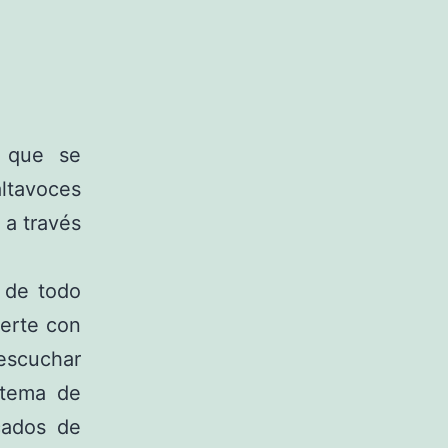
que se
ltavoces
, a través
s de todo
erte con
escuchar
stema de
cados de