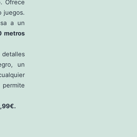
o. Ofrece
o juegos.
sa a un
0 metros
detalles
gro, un
ualquier
 permite
,99€.