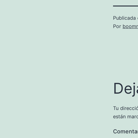
Publicada 
Por
boomm
Dej
Tu direcci
están mar
Comenta