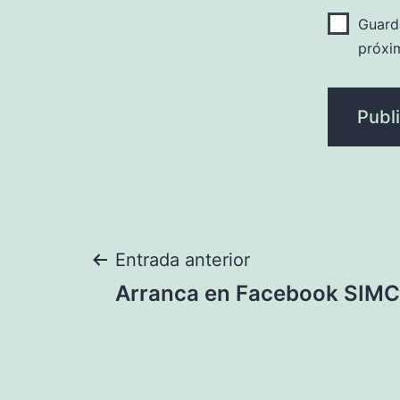
Guard
próxi
Navegación
Entrada anterior
Arranca en Facebook SIM
de
entradas