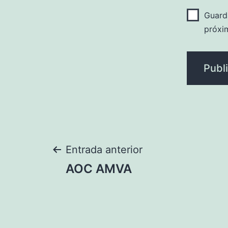
Guard
próxi
Navegación
Entrada anterior
AOC AMVA
de
entradas