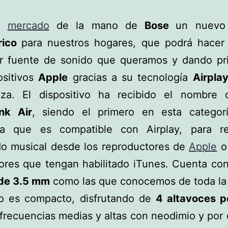
al
mercado
de la mano de
Bose
un nuev
rico
para nuestros hogares, que podrá hacer 
er fuente de sonido que queramos y dando pri
ositivos
Apple
gracias a su tecnología
Airpla
riza. El dispositivo ha recibido el nombr
nk Air
, siendo el primero en esta categor
a que es compatible con Airplay, para re
do musical desde los reproductores de
Apple
o
ores que tengan habilitado iTunes. Cuenta con
 de 3.5 mm
como las que conocemos de toda la 
ño es compacto, disfrutando de
4 altavoces 
 frecuencias medias y altas con neodimio y por 