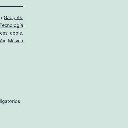
mo
Gadgets
,
Tecnología
oces
,
apple
,
Air
,
Música
igatorios