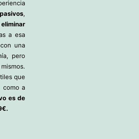
eriencia
 pasivos
,
eliminar
ias a esa
a con una
ía, pero
s mismos.
tiles que
to como a
ivo es de
9€.