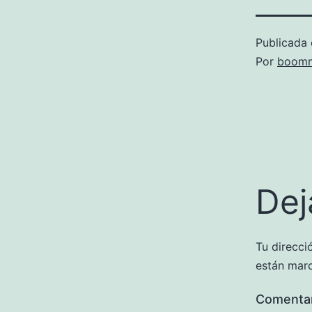
Publicada 
Por
boomm
Dej
Tu direcci
están mar
Comenta