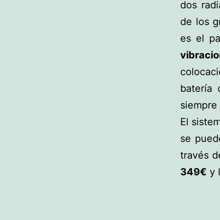
dos rad
de los g
es el p
vibraci
colocaci
batería
siempre 
El siste
se puede
través d
349€
y 