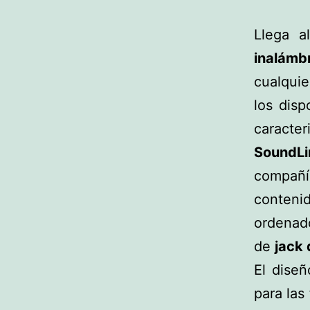
Llega 
inalámb
cualqui
los disp
caracte
SoundLi
compañí
conteni
ordenad
de
jack
El dise
para las