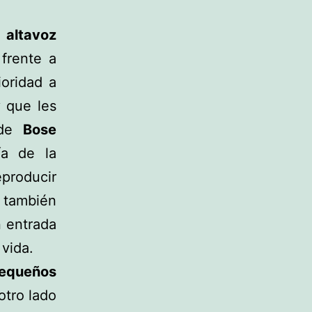
o
altavoz
frente a
oridad a
y
que les
e de
Bose
ía de la
producir
 también
 entrada
vida.
pequeños
otro lado