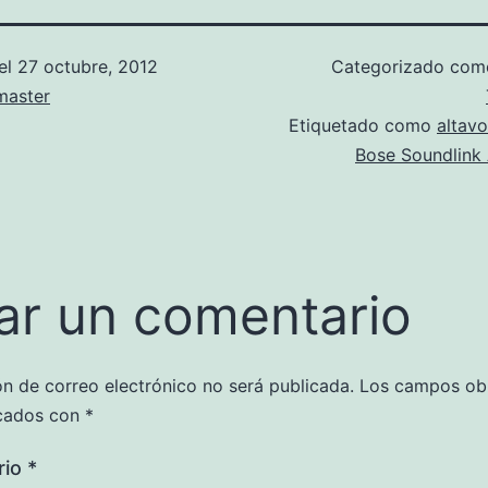
el
27 octubre, 2012
Categorizado co
aster
Etiquetado como
altav
Bose Soundlink 
ar un comentario
ón de correo electrónico no será publicada.
Los campos obl
cados con
*
rio
*