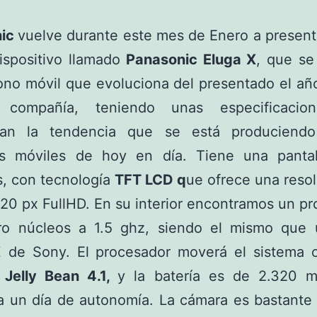
nic
vuelve durante este mes de Enero a presen
spositivo llamado
Panasonic Eluga X
, que se
ono móvil que evoluciona del presentado el a
 compañía, teniendo unas especificacio
ran la tendencia que se está produciend
os móviles de hoy en día. Tiene una panta
, con tecnología
TFT LCD q
ue ofrece una reso
0 px FullHD. En su interior encontramos un p
ro núcleos a 1.5 ghz, siendo el mismo que ut
Z de Sony. El procesador moverá el sistema o
 Jelly Bean 4.1,
y la batería es de 2.320 
a un día de autonomía. La cámara es bastante