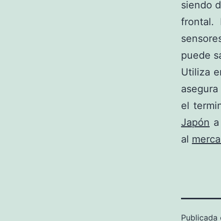
siendo d
frontal
sensores
puede sa
Utiliza 
asegura 
el termi
Japón
a 
al
merca
Publicada 