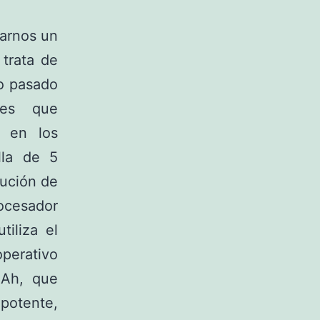
tarnos un
 trata de
ño pasado
nes que
o en los
lla de 5
lución de
rocesador
iliza el
perativo
mAh, que
 potente,