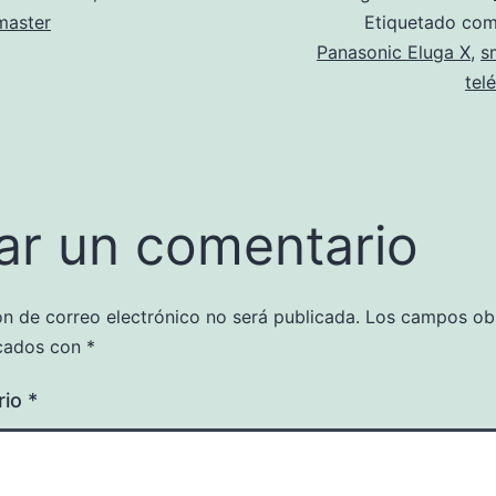
aster
Etiquetado co
Panasonic Eluga X
,
s
tel
ar un comentario
ón de correo electrónico no será publicada.
Los campos obl
cados con
*
rio
*