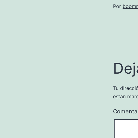
Por
boomm
Dej
Tu direcci
están mar
Comenta