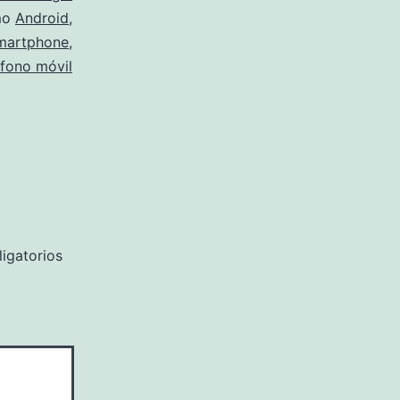
mo
Android
,
martphone
,
éfono móvil
igatorios