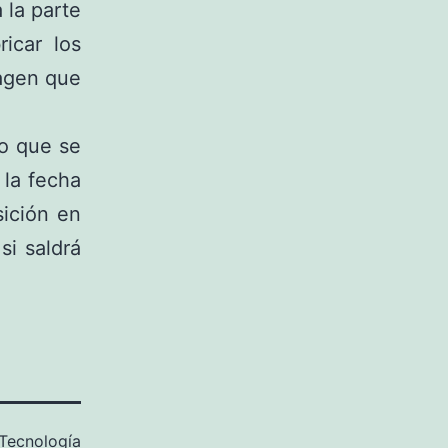
 la parte
icar los
magen que
lo que se
 la fecha
sición en
si saldrá
Tecnología