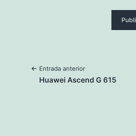
Navegación
Entrada anterior
Huawei Ascend G 615
de
entradas