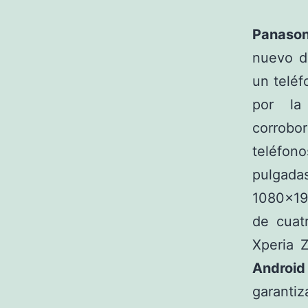
Panaso
nuevo di
un teléf
por la
corrobo
teléfon
pulgadas
1080×192
de cuat
Xperia 
Android
garantiz